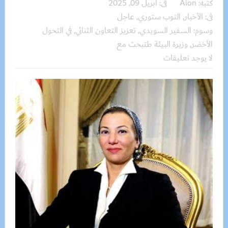
كتبه:
Aion
فى:
أبريل 09, 2025
فى:
الأخبار
,
التوب ستوري
,
عاجل
وسوم:
السفير السويدي
,
تعزيز التعاون الثنائي
,
في التحول
الأخضر
,
وزيرة البيئة طتبحث مع
لا يوجد تعليقات