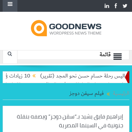
قائمة
كواليس رحلة حسام حسن نحو المجد (تقرير)
10 زيادات في 10 سنوات.. هل حان الوقت لرفع دعم البنزين نهائيا؟
 وبيغولا تودعان البطولة من ثمن النهائي
بعد رحلة طويلة.. ميس
الرئيسية
فيلم سيفن دوجز
إبراهيم فايق يشيد بـ“سڤن دوجز” ويصفه بنقلة
جنونية في السينما المصرية