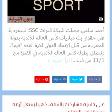
أحمد سامي حصلت شبكة قنوات SSC السعودية،
على حقوق بث مباريات كأس العالم للأندية بدولة
المغرب، من قبل الإتحاد الدولي لكرة القدم “فيفا”.
وتنطلق بطولة كأس العالم للأندية، في الفترة من
11/1 من فب...
اقرأ المزيد
مشاركة
تغريدة
مشاركة
مشاركة
على خلفية مشاركته بالقمة.. كهربا يفتعل أزمة
جديدة داخل الزمالك