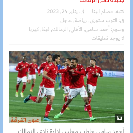
كتبه:
عصام البنا
فى:
يناير 24, 2023
فى:
التوب ستوري
,
رياضة
,
عاجل
وسوم:
أحمد سامي
,
الأهلي
,
الزمالك
,
فيفا
,
كهربا
لا يوجد تعليقات
أحمد سامي خاطب مجلس إدارة نادي الزمالك