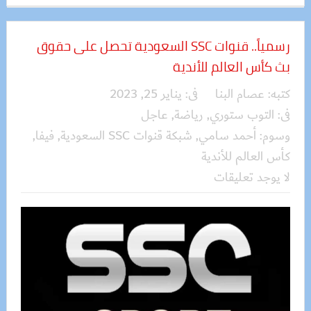
رسمياً.. قنوات SSC السعودية تحصل على حقوق
بث كأس العالم للأندية
كتبه:
عصام البنا
فى:
يناير 25, 2023
فى:
التوب ستوري
,
رياضة
,
عاجل
وسوم:
أحمد سامي
,
شبكة قنوات SSC السعودية
,
فيفا
,
كأس العالم للأندية
لا يوجد تعليقات