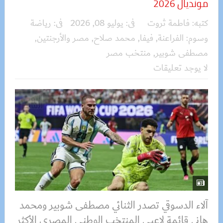
مونديال 2026
كتبه:
فاطمة ثروت
فى:
يوليو 08, 2026
فى:
رياضة
وسوم:
الفراعنة
,
فيفا
,
محمد صلاح
,
مصر والأرجنتين
,
مصطفى شوبير
,
منتخب مصر
لا يوجد تعليقات
آلاء الدسوقي تصدر الثنائي مصطفى شوبير ومحمد
هاني قائمة لاعبي المنتخب الوطني المصري الأكثر