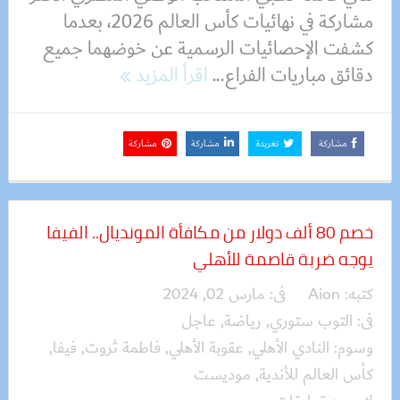
مشاركة في نهائيات كأس العالم 2026، بعدما
كشفت الإحصائيات الرسمية عن خوضهما جميع
دقائق مباريات الفراع...
اقرأ المزيد
مشاركة
تغريدة
مشاركة
مشاركة
خصم 80 ألف دولار من مكافأة المونديال.. الفيفا
يوجه ضربة قاصمة للأهلي
كتبه:
Aion
فى:
مارس 02, 2024
فى:
التوب ستوري
,
رياضة
,
عاجل
وسوم:
النادي الأهلي
,
عقوبة الأهلي
,
فاطمة ثروت
,
فيفا
,
كأس العالم للأندية
,
موديست