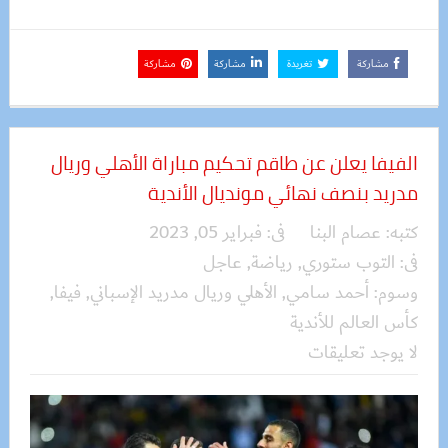
مشاركة
تغريدة
مشاركة
مشاركة
الفيفا يعلن عن طاقم تحكيم مباراة الأهلي وريال
مدريد بنصف نهائي مونديال الأندية
كتبه:
عصام البنا
فى:
فبراير 05, 2023
فى:
التوب ستوري
,
رياضة
,
عاجل
وسوم:
أحمد سامي
,
الأهلي وريال مدريد الإسباني
,
فيفا
,
كأس العالم للأندية
لا يوجد تعليقات