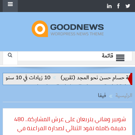
قائمة
ام حسن نحو المجد (تقرير)
10 زيادات في 10 سنوات.. هل حان الوقت لرفع دعم البنزين نهائيا؟
جية ترتكز على الاستثمار والتكنولوجيا
الرئيسية
فيفا
شوبير وهاني يتربعان على عرش المشاركة.. 480
دقيقة كاملة تقود الثنائي لصدارة الفراعنة في