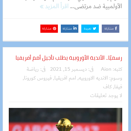
الأولمبية ضد مرتضى...
اقرأ المزيد
مشاركة
تغريدة
مشاركة
مشاركة
رسميًا.. الأندية الأوروبية يطلب تأجيل أمم أفريقيا
كتبه:
Aion
فى:
ديسمبر 15, 2021
فى:
رياضة
وسوم:
الانديه الاوروبيه
,
امم افريقيا
,
فيروس كورونا
,
فيفا
,
كاف
لا يوجد تعليقات