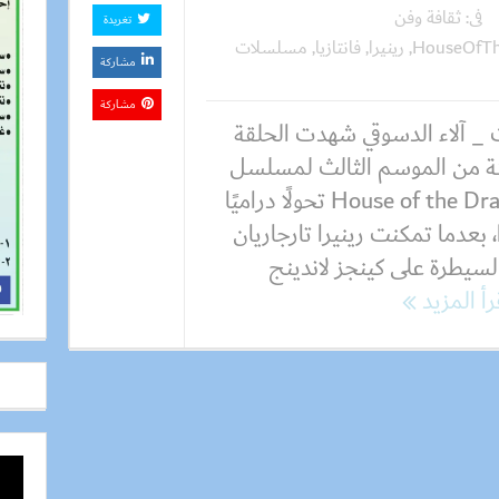
فى:
ثقافة وفن
تغريدة
HouseOfT
,
رينيرا
,
فانتازيا
,
مسلسلات
مشاركة
مشاركة
 _ آلاء الدسوقي شهدت الحلقة
لثة من الموسم الثالث لمسلسل
House of the Dragon تحولًا دراميًا
ا، بعدما تمكنت رينيرا تارجاريان
لسيطرة على كينجز لاندينج
رأ المزيد