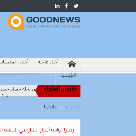
أخبار عاجلة
أخبار -المديريات
الرئيسية
الأخبار العاجلة
من أساطير الملاعب إلى قيادة الفراعنة.. كواليس رحلة حسام حسن نحو 
رسميًا.. محمد صلاح يرتدي الرقم 10 مع طرابزون سبور ويبعث أول رسالة للجماهير
الرئيسية
فانتازيا
رينيرا تواجه أخطر اختبار في الحلقة الرابعة من ragon 3