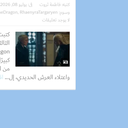
كتبه:
فاطمة ثروت
فى:
يوليو 08, 2026
وسوم:
RhaenyraTargaryen
,
heDragon
لا يوجد تعليقات
كتبت
الثا
كبيرً
من ا
واعتلاء العرش الحديدي، إل...
اق