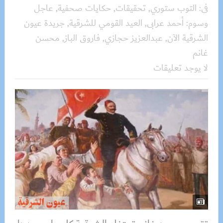
فى:
التوب ستوري
,
تحقيقات
,
حكايات صحفية
,
عاجل
وسوم:
أحمد عرابى
,
العيد القومي للشرقية
,
جريدة عيون
الشرقية الآن
,
عبدالعزيز حجازي
,
فاروق الباز
,
محسن
غانم
لا يوجد تعليقات