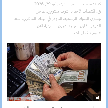
كتبه:
سماح سليم
فى:
يونيو 29, 2026
فى:
اقتصاد
,
الأخبار
,
التوب ستوري
,
عاجل
وسوم:
البنوك الرسمية
,
الدولار في البنك المركزي
,
سعر
الدولار مقابل الجنيه
,
عيون الشرقية الان
لا يوجد تعليقات