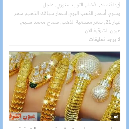
فى:
اقتصاد
,
الأخبار
,
التوب ستوري
,
عاجل
وسوم:
أسعار الذهب اليوم
,
اسعار سبائك الذهب
,
سعر
عيار 21
,
سعر مصنعية الذهب
,
سماح محمد سليم
,
عيون الشرقية الان
لا يوجد تعليقات