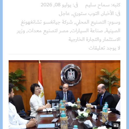
كتبه:
سماح سليم
فى:
يوليو 08, 2026
فى:
الأخبار
,
التوب ستوري
,
عاجل
وسوم:
التصنيع المحلي
,
شركة جيانغسو تشانغهونغ
الصينية
,
صناعة السيارات
,
مصر لتصنيع معدات
,
وزير
الاستثمار والتجارة الخارجية
لا يوجد تعليقات