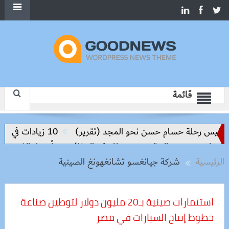
قائمة
اليس رحلة حسام حسن نحو المجد (تقرير)
10 زيادات في 10 سنوات.. هل حان الوقت لرفع دعم البنزين نهائيا؟
أسعار الذهب اليوم السب
الرئيسية
شركة جيانغسو تشانغهونغ الصينية
استثمارات صينية بـ20 مليون دولار لتوطين صناعة
خطوط إنتاج السيارات في مصر