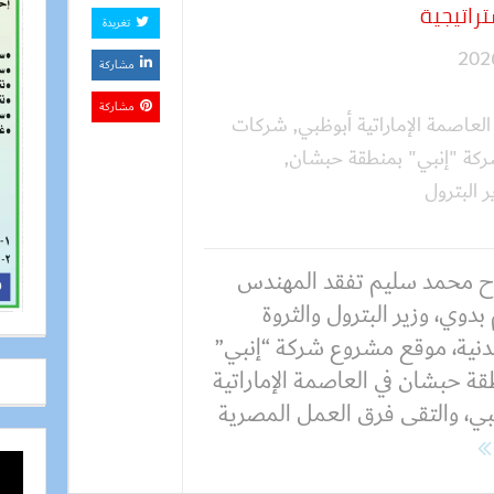
راتيجية
تغريدة
مشاركة
مشاركة
العاصمة الإماراتية أبوظبي
,
شركات
كة "إنبي" بمنطقة حبشان
,
ر البترول
 محمد سليم تفقد المهندس
بدوي، وزير البترول والثروة
دنية، موقع مشروع شركة “إنبي”
قة حبشان في العاصمة الإماراتية
بي، والتقى فرق العمل المصرية