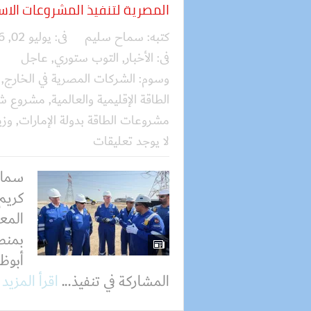
المصرية لتنفيذ المشروعات الاست
كتبه:
سماح سليم
فى:
يوليو 02, 2026
فى:
الأخبار
,
التوب ستوري
,
عاجل
وسوم:
الشركات المصرية في الخارج
,
الطاقة الإقليمية والعالمية
,
مشروع شر
مشروعات الطاقة بدولة الإمارات
,
وزي
لا يوجد تعليقات
سماح
كريم 
المع
بمنط
أبوظ
المشاركة في تنفيذ...
اقرأ المزيد