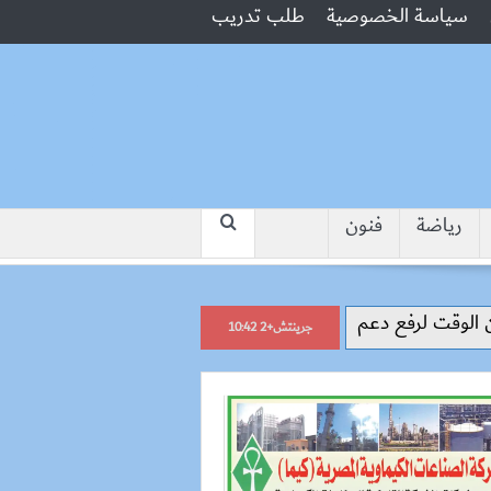
سياسة الخصوصية
طلب تدريب
رياضة
فنون
“جبروت امرأة”.. مارست الرذيلة أم
جرينتش+2 10:42