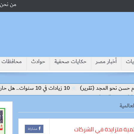
من نحن
يات
أخبار مصر
حكايات صحفية
حوادث
محافظات
سن نحو المجد (تقرير)
10 زيادات في 10 سنوات.. هل حان الوقت لرفع دعم البنزين نهائيا؟
 مرض السعار
عالمية
المية متزايدة في الشركات
مشاركة