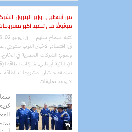
من أبوظبي.. وزير البترول: الشر
موثوقًا في تنفيذ أكبر مشروعات
كتبه:
سماح سليم
فى:
يوليو 02, 2026
فى:
اقتصاد
,
الأخبار
,
التوب ستوري
,
عا
وسوم:
الشركات المصرية في الخارج
,
الإماراتية أبوظبي
,
شركات الطاقة الإقل
بمنطقة حبشان
,
مشروعات الطاقة بدو
لا يوجد تعليقات
سماح
كريم 
المع
بمنط