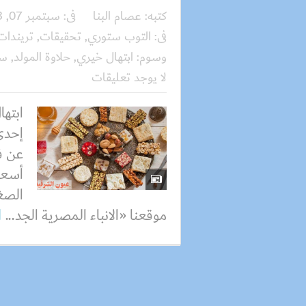
كتبه:
عصام البنا
فى:
سبتمبر 07, 2023
فى:
التوب ستوري
,
تحقيقات
,
تريندات
وسوم:
ابتهال خيري
,
حلاوة المولد
,
سع
لا يوجد تعليقات
ابتها
إحدى
عن ف
أسعا
الصغ
موقعنا «الانباء المصرية الجد...
ا