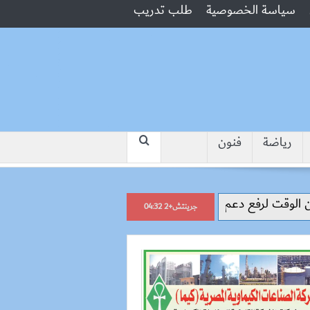
سياسة الخصوصية
طلب تدريب
رياضة
فنون
“جبروت امرأة”.. مارست الرذيلة أ
جرينتش+2 04:32