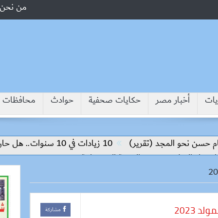
من نحن
يات
أخبار مصر
حكايات صحفية
حوادث
محافظات
حسن نحو المجد (تقرير)
10 زيادات في 10 سنوات.. هل حان الوقت لرفع دعم البنزين نهائيا؟
بناء السلام وتحقيق التنمية المستدامة
د 2023
مشاركة