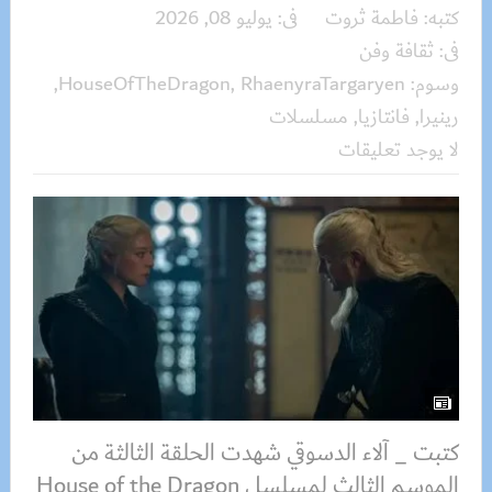
كتبه:
فاطمة ثروت
فى:
يوليو 08, 2026
فى:
ثقافة وفن
وسوم:
RhaenyraTargaryen
,
HouseOfTheDragon
,
رينيرا
,
فانتازيا
,
مسلسلات
لا يوجد تعليقات
كتبت _ آلاء الدسوقي شهدت الحلقة الثالثة من
الموسم الثالث لمسلسل House of the Dragon