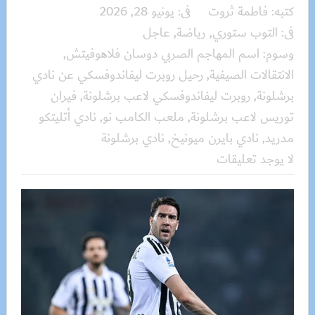
كتبه:
فاطمة ثروت
فى:
يونيو 28, 2026
فى:
التوب ستوري
,
رياضة
,
عاجل
وسوم:
اسم المهاجم الصربي دوسان فلاهوفيتش
,
الانتقالات الصيفية
,
رحيل روبرت ليفاندوفسكي عن نادي
برشلونة
,
روبرت ليفاندوفسكي لاعب برشلونة
,
فيران
توريس لاعب برشلونة
,
ملعب الكامب نو
,
نادي أتليتكو
مدريد
,
نادي بايرن ميونيخ
,
نادي برشلونة
لا يوجد تعليقات