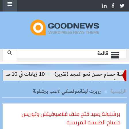
قائمة
سام حسن نحو المجد (تقرير)
10 زيادات في 10 سنوات.. هل حان الوقت لرفع دعم البنزين نهائيا؟
تطورات المنطقة
خفض سعر السكر الحر إلى 25 جنيهًا.. بدء الطرح غدًا بالمجمعات الاستهلاكية
الرئيسية
روبرت ليفاندوفسكي لاعب برشلونة
برشلونة يعيد فتح ملف فلاهوفيتش وتوريس
مفتاح الصفقة المرتقبة