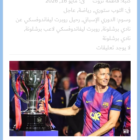
كتبه:
فاطمة ثروت
فى:
مايو 16, 2026
فى:
التوب ستوري
,
رياضة
,
عاجل
وسوم:
الدوري الإسباني
,
رحيل روبرت ليفاندوفسكي عن
نادي برشلونة
,
روبرت ليفاندوفسكي لاعب برشلونة
,
نادي برشلونة
لا يوجد تعليقات