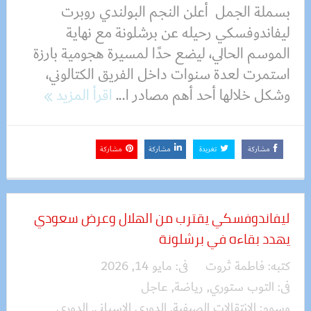
بسملة الجمل أعلن النجم البولندي روبرت
ليفاندوفسكي رحيله عن برشلونة مع نهاية
الموسم الحالي، ليضع حدًا لمسيرة هجومية بارزة
استمرت لعدة سنوات داخل الفريق الكتالوني،
وشكل خلالها أحد أهم مصادر ا...
اقرأ المزيد
مشاركة
تغريدة
مشاركة
مشاركة
ليفاندوفسكي يقترب من الهلال وعرض سعودي
يهدد بقاءه في برشلونة
كتبه:
فاطمة ثروت
فى:
مايو 14, 2026
فى:
التوب ستوري
,
رياضة
,
عاجل
وسوم:
الانتقالات الصيفية
,
الدوري الإسباني
,
الدوري