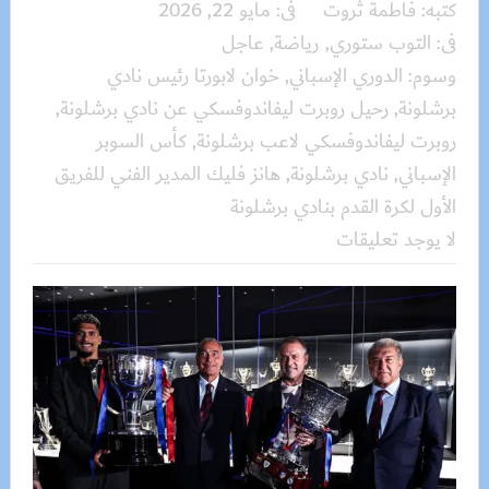
كتبه:
فاطمة ثروت
فى:
مايو 22, 2026
فى:
التوب ستوري
,
رياضة
,
عاجل
وسوم:
الدوري الإسباني
,
خوان لابورتا رئيس نادي
برشلونة
,
رحيل روبرت ليفاندوفسكي عن نادي برشلونة
,
روبرت ليفاندوفسكي لاعب برشلونة
,
كأس السوبر
الإسباني
,
نادي برشلونة
,
هانز فليك المدير الفني للفريق
الأول لكرة القدم بنادي برشلونة
لا يوجد تعليقات