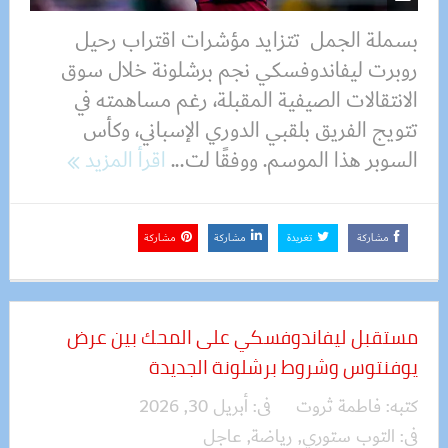
بسملة الجمل تتزايد مؤشرات اقتراب رحيل
روبرت ليفاندوفسكي نجم برشلونة خلال سوق
الانتقالات الصيفية المقبلة، رغم مساهمته في
تتويج الفريق بلقبي الدوري الإسباني، وكأس
السوبر هذا الموسم. ووفقًا لت...
اقرأ المزيد
مشاركة
تغريدة
مشاركة
مشاركة
مستقبل ليفاندوفسكي على المحك بين عرض
يوفنتوس وشروط برشلونة الجديدة
كتبه:
فاطمة ثروت
فى:
أبريل 30, 2026
فى:
التوب ستوري
,
رياضة
,
عاجل