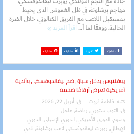
جادة مع النجم البولندي روبرت ليفاندوفسكي،
مهاجم برشلونة، في ظل الغموض الذي يحيط
بمستقبل اللاعب مع الفريق الكتالوني، خلال الفترة
الحالية. ووفقًا لما أ...
اقرأ المزيد
مشاركة
تغريدة
مشاركة
مشاركة
يوفنتوس يدخل سباق ضم ليفاندوفسكي وأندية
أمريكية تعرض أرقامًا ضخمة
كتبه:
فاطمة ثروت
فى:
أبريل 22, 2026
فى:
التوب ستوري
,
رياضة
,
عاجل
وسوم:
الدوري الأمريكي
,
الدوري الإسباني
,
الدوري
الإيطالي
,
روبرت ليفاندوفسكي لاعب برشلونة
,
نادي