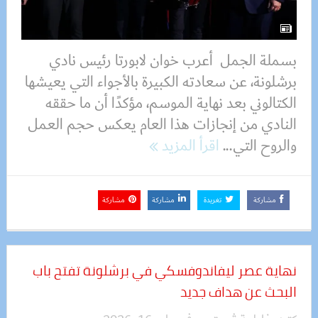
بسملة الجمل أعرب خوان لابورتا رئيس نادي
برشلونة، عن سعادته الكبيرة بالأجواء التي يعيشها
الكتالوني بعد نهاية الموسم، مؤكدًا أن ما حققه
النادي من إنجازات هذا العام يعكس حجم العمل
والروح التي...
اقرأ المزيد
مشاركة
تغريدة
مشاركة
مشاركة
نهاية عصر ليفاندوفسكي في برشلونة تفتح باب
البحث عن هداف جديد