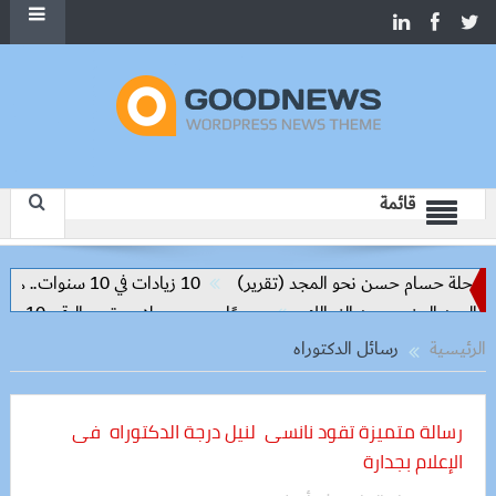
قائمة
رحلة حسام حسن نحو المجد (تقرير)
10 زيادات في 10 سنوات.. هل حان الوقت لرفع دعم البنزين نهائيا؟
رسميًا.. محمد صلاح يرتدي الرقم 10 مع طرابزون سبور ويبعث أول رسالة للجماهير
الرئيسية
رسائل الدكتوراه
رسالة متميزة تقود نانسى لنيل درجة الدكتوراه فى
الإعلام بجدارة