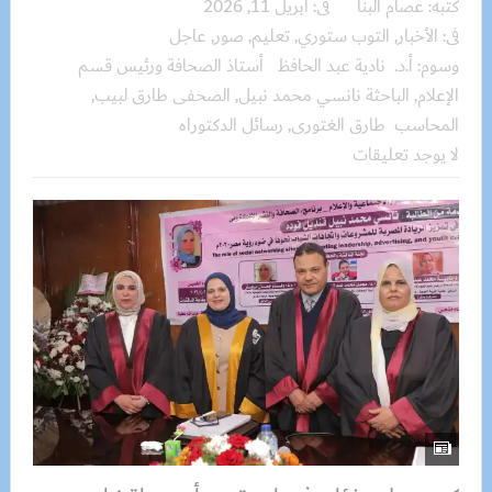
كتبه:
عصام البنا
فى:
أبريل 11, 2026
فى:
الأخبار
,
التوب ستوري
,
تعليم
,
صور
,
عاجل
وسوم:
أ.د. نادية عبد الحافظ أستاذ الصحافة ورئيس قسم
الإعلام
,
الباحثة نانسي محمد نبيل
,
الصحفى طارق لبيب
,
المحاسب طارق الغتورى
,
رسائل الدكتوراه
لا يوجد تعليقات