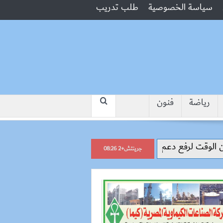
سياسة الخصوصية
طلب تدريب
رياضة
فنون
“جبروت امرأة”.. مارست الرذيلة أم
جرينتش+2 08:26