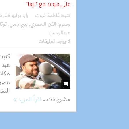
على موعد مع “توتا”
كتبه:
فاطمة ثروت
فى:
يوليو 08, 2026
وسوم:
الفن المصري
,
بيج رامي
,
توتا
عبدالرحمن
لا يوجد تعليقات
كتبت
عبد ا
مكانت
مصر،
النش
مشروعات...
اقرأ المزيد