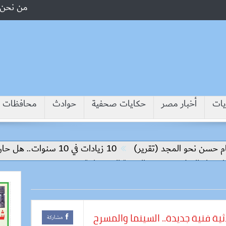
من نحن
يات
أخبار مصر
حكايات صحفية
حوادث
محافظات
سن نحو المجد (تقرير)
10 زيادات في 10 سنوات.. هل حان الوقت لرفع دعم البنزين نهائيا؟
ناء السلام وتحقيق التنمية المستدامة
ية فنية جديدة.. السينما والمسرح
مشاركة