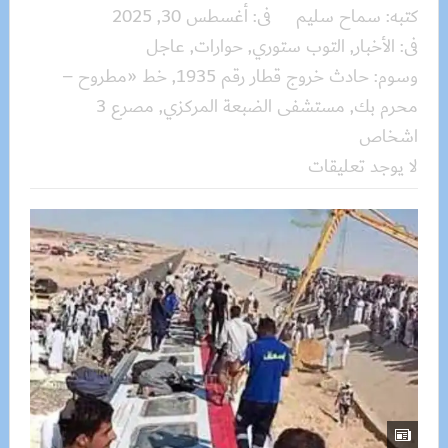
كتبه:
سماح سليم
فى:
أغسطس 30, 2025
فى:
الأخبار
,
التوب ستوري
,
حوارات
,
عاجل
وسوم:
حادث خروج قطار رقم 1935
,
خط «مطروح –
محرم بك
,
مستشفى الضبعة المركزي
,
مصرع 3
اشخاص
لا يوجد تعليقات