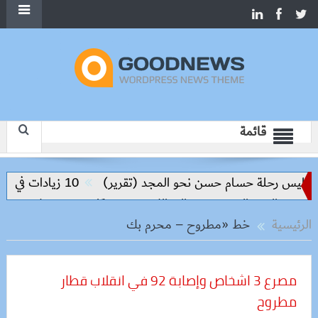
قائمة
واليس رحلة حسام حسن نحو المجد (تقرير)
10 زيادات في 10 سنوات.. هل حان الوقت لرفع دعم البنزين نهائيا؟
رسميًا.. محمد صلاح يرتدي الرقم 10 مع طرابزون سبور ويبعث أول رسالة 
الرئيسية
خط «مطروح – محرم بك
مصرع 3 اشخاص وإصابة 92 في انقلاب قطار
مطروح