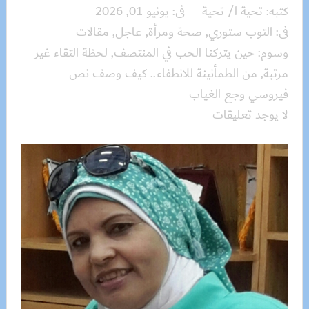
كتبه:
تحية ا/ تحية
فى:
يونيو 01, 2026
فى:
التوب ستوري
,
صحة ومرأة
,
عاجل
,
مقالات
وسوم:
حين يتركنا الحب في المنتصف
,
لحظة التقاء غير
مرتبة
,
من الطمأنينة للانطفاء.. كيف وصف نص
فيروسي وجع الغياب
لا يوجد تعليقات