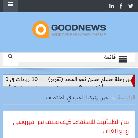
قائمة
ليس رحلة حسام حسن نحو المجد (تقرير)
10 زيادات في 10 سنوات.. هل حان الوقت لرفع دعم البنزين نهائيا؟
 و500 كيلو
حملات بيطرية بأسوان لت
الرئيسية
حين يتركنا الحب في المنتصف
من الطمأنينة للانطفاء.. كيف وصف نص فيروسي
وجع الغياب