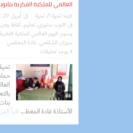
العالمي للملكية الفكرية بثانوية
كتبه:
تحية ا/ تحية
فى:
أبريل 27, 2026
فى:
التوب ستوري
,
تعليم
,
ثقافة وفن
,
وسوم:
اليوم العالمي للملكية الفكرية
سوزان الشافعي
,
غادة المعظمي
لا يوجد تعليقات
تحية
حماد
العال
بالتع
بنات،
الأستاذة غادة المعظ...
اقرأ المز