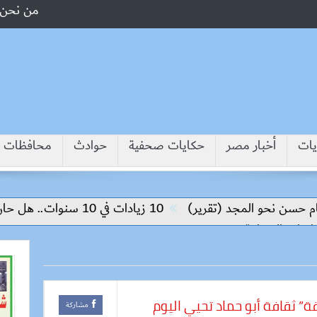
من نحن
يات
أخبار مصر
حكايات صحفية
حوادث
محافظات
سن نحو المجد (تقرير)
10 زيادات في 10 سنوات.. هل حان الوقت لرفع دعم البنزين نهائيا؟
ت المنطقة
ة” ثقافة أبو حماد تحيي اليوم
مشاركة