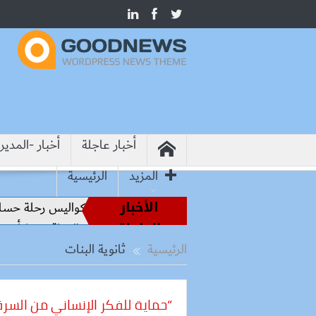
أخبار عاجلة
أخبار -المدير
المزيد
الرئيسية
الأخبار
من أساطير الملاعب إلى قيادة الفراعنة.. كواليس رحلة حسام ح
العاجلة
مصر وباكستان تعززان الشراكة وتنسقان المواقف بشأن تطورا
الرئيسية
ثانوية البنات
“حماية للفكر الإنساني من السرق