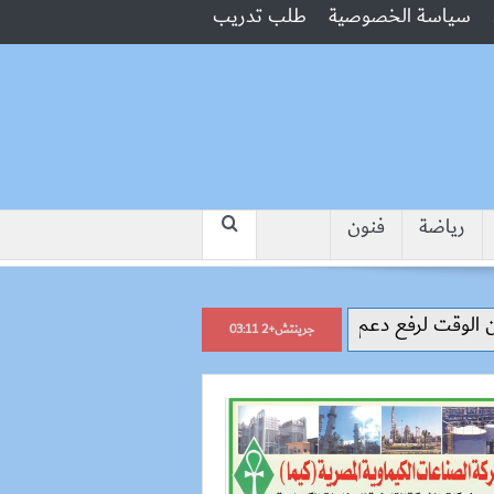
سياسة الخصوصية
طلب تدريب
رياضة
فنون
“جبروت امرأة”.. مارست الرذيلة أم
جرينتش+2 03:11