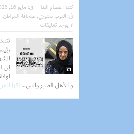
كتبه:
عصام البنا
فى:
مايو 16, 2026
فى:
التوب ستوري
,
صحافة المواطن
لا يوجد تعليقات
تتقدم
رئيس
الشرق
إلى ا
لوفاة
و للأهل الصبر والس...
اقرأ المز