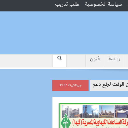
سياسة الخصوصية
طلب تدريب
رياضة
فنون
“جبروت امرأة”.. مارست الرذيلة أم
جرينتش+2 11:37