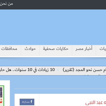
من نحن
يات
أخبار مصر
حكايات صحفية
حوادث
محافظات
سن نحو المجد (تقرير)
10 زيادات في 10 سنوات.. هل حان الوقت لرفع دعم البنزين نهائيا؟
بين البلدين
ه عبد النبى
مشاركة