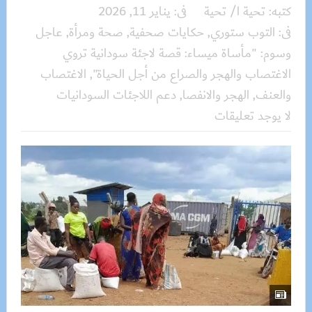
كتبه:
تحية ا/ تحية
فى:
يناير 11, 2026
فى:
التوب ستوري
,
حكايات صحفية
,
صحة ومرأة
,
عاجل
وسوم:
"مأساة ميساء: قصة لاجئة سودانية تروي
الاغتصاب والهجر والصراع من أجل الحياة"
,
الاغتصاب
والعنف
,
الهجر والانفصا
,
دعم اللاجئات السودانيات
لا يوجد تعليقات