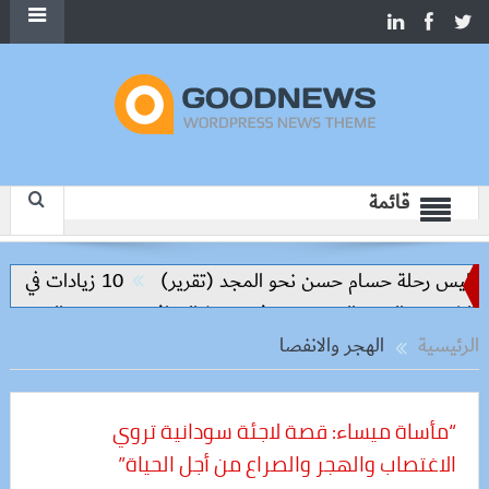
قائمة
اليس رحلة حسام حسن نحو المجد (تقرير)
10 زيادات في 10 سنوات.. هل حان الوقت لرفع دعم البنزين نهائيا؟
روق والعبور الجديدة وتدفع تنفيذ المرافق
سعر الحديد والاسمنت
الرئيسية
الهجر والانفصا
“مأساة ميساء: قصة لاجئة سودانية تروي
الاغتصاب والهجر والصراع من أجل الحياة”