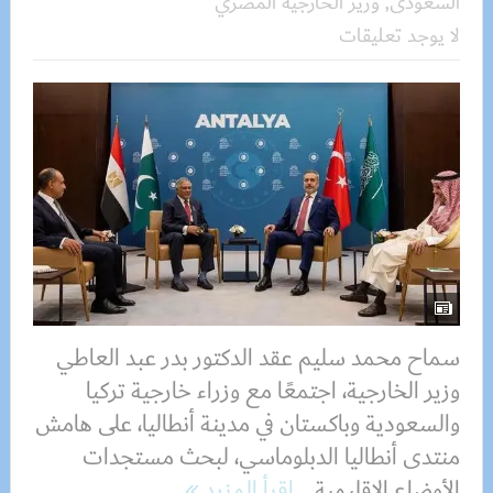
السعودى
,
وزير الخارجية المصري
لا يوجد تعليقات
سماح محمد سليم عقد الدكتور بدر عبد العاطي
وزير الخارجية، اجتمعًا مع وزراء خارجية تركيا
والسعودية وباكستان في مدينة أنطاليا، على هامش
منتدى أنطاليا الدبلوماسي، لبحث مستجدات
الأوضاع الإقليمية...
اقرأ المزيد