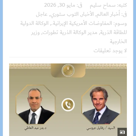
كتبه:
سماح سليم
فى:
مايو 30, 2026
فى:
أخبار العالم
,
الأخبار
,
التوب ستوري
,
عاجل
وسوم:
المفاوضات الأمريكية الإيرانية.
,
الوكالة الدولية
للطاقة الذرية
,
مدير الوكالة الذرية تطورات
,
وزير
الخارجية
لا يوجد تعليقات