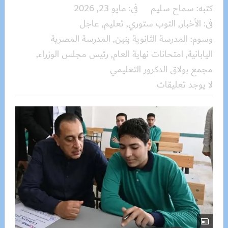
كتبه:
سماح سليم
فى:
مايو 23, 2026
فى:
الأخبار
,
التوب ستوري
,
تعليم
,
عاجل
وسوم:
المدرسة الثانوية بنين
,
المدرسة المصرية
اليابانية
,
امتحانات نهاية العام
,
رئيس مجلس الوزراء
,
مجمع بولاق الدكرور التعليمي
لا يوجد تعليقات