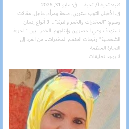
كتبه:
تحية ا/ تحية
فى:
مايو 31, 2026
فى:
الأخبار
,
التوب ستوري
,
صحة ومرأة
,
عاجل
,
مقالات
وسوم:
"المخدرات والخمر والترند".. 3 أنواع إدمان
تستهدف وعي المصريين وإنتاجهم
,
الخمر.. بين "الحرية
الشخصية" وتبعات العنف
,
المخدرات.. من الفرد إلى
التجارة المنظمة
لا يوجد تعليقات