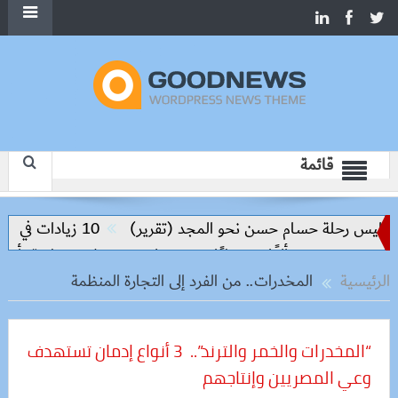
قائمة
اليس رحلة حسام حسن نحو المجد (تقرير)
10 زيادات في 10 سنوات.. هل حان الوقت لرفع دعم البنزين نهائيا؟
ا و500 كيلو
حملات بيطرية بأسوان ل
الرئيسية
المخدرات.. من الفرد إلى التجارة المنظمة
“المخدرات والخمر والترند”.. 3 أنواع إدمان تستهدف
وعي المصريين وإنتاجهم