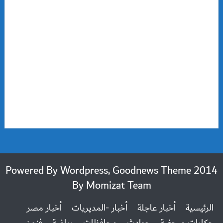
2014 Powered By Wordpress, Goodnews Theme
By
Momizat Team
الرئيسية
أخبار عاجلة
أخبار -المديريات
أخبار مصر
حكايات صحفية
حوادث
محافظات
رياضة
فنون