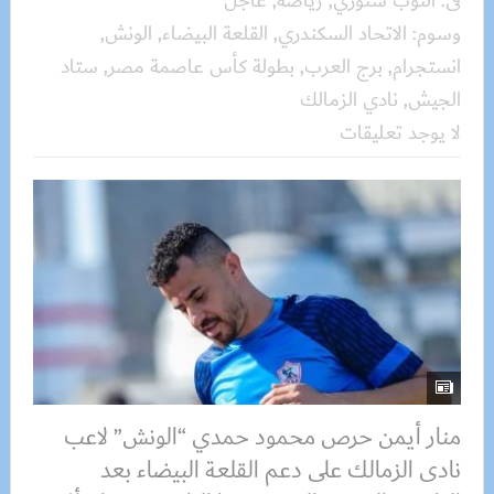
فى:
التوب ستوري
,
رياضة
,
عاجل
وسوم:
الاتحاد السكندري
,
القلعة البيضاء
,
الونش
,
انستجرام
,
برج العرب
,
بطولة كأس عاصمة مصر
,
ستاد
الجيش
,
نادي الزمالك
لا يوجد تعليقات
منار أيمن حرص محمود حمدي “الونش” لاعب
نادى الزمالك على دعم القلعة البيضاء بعد