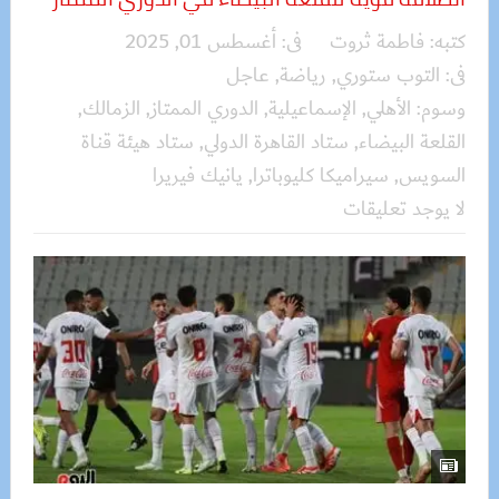
كتبه:
فاطمة ثروت
فى:
أغسطس 01, 2025
فى:
التوب ستوري
,
رياضة
,
عاجل
وسوم:
الأهلي
,
الإسماعيلية
,
الدوري الممتاز
,
الزمالك
,
القلعة البيضاء
,
ستاد القاهرة الدولي
,
ستاد هيئة قناة
السويس
,
سيراميكا كليوباترا
,
يانيك فيريرا
لا يوجد تعليقات