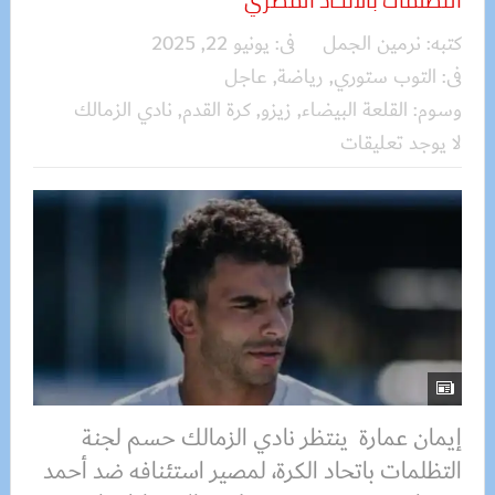
التظلمات بالاتحاد المصري
كتبه:
نرمين الجمل
فى:
يونيو 22, 2025
فى:
التوب ستوري
,
رياضة
,
عاجل
وسوم:
القلعة البيضاء
,
زيزو
,
كرة القدم
,
نادي الزمالك
لا يوجد تعليقات
إيمان عمارة ينتظر نادي الزمالك حسم لجنة
التظلمات باتحاد الكرة، لمصير استئنافه ضد أحمد