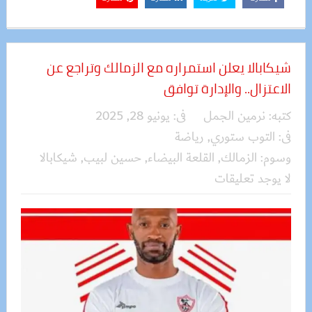
شيكابالا يعلن استمراره مع الزمالك وتراجع عن
الاعتزال.. والإدارة توافق
كتبه:
نرمين الجمل
فى:
يونيو 28, 2025
فى:
التوب ستوري
,
رياضة
وسوم:
الزمالك
,
القلعة البيضاء
,
حسين لبيب
,
شيكابالا
لا يوجد تعليقات