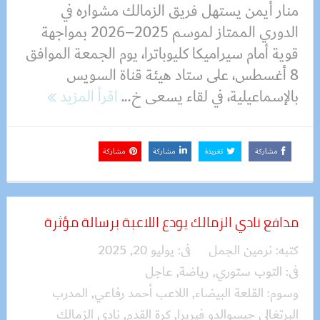
منار أيمن يستهل فريق الزمالك مشواره في
الدوري الممتاز لموسم 2025–2026 بمواجهة
قوية أمام سيراميكا كليوباترا، يوم الجمعة الموافق
8 أغسطس، على ستاد هيئة قناة السويس
بالإسماعيلية، في لقاء يسعى خ...
اقرأ المزيد
مشاركة
تغريدة
مشاركة
مشاركة
مدافع نادي الزمالك يودع اللاعبة برسالة مؤثرة
كتبه:
نرمين الجمل
فى:
يوليو 20, 2025
فى:
التوب ستوري
,
رياضة
,
عاجل
وسوم:
القلعة البيضاء
,
اللاعب أحمد رفاعي
,
المدرب
البرتغالي جيسوالدو فيريرا
,
كرة القدم
,
نادي الزمالك