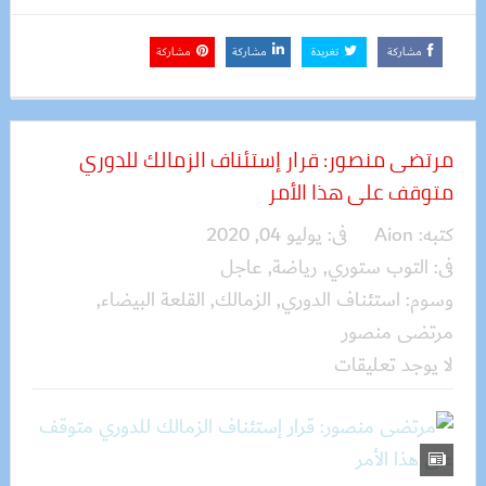
مشاركة
تغريدة
مشاركة
مشاركة
مرتضى منصور: قرار إستئناف الزمالك للدوري
متوقف على هذا الأمر
كتبه:
Aion
فى:
يوليو 04, 2020
فى:
التوب ستوري
,
رياضة
,
عاجل
وسوم:
استئناف الدوري
,
الزمالك
,
القلعة البيضاء
,
مرتضى منصور
لا يوجد تعليقات