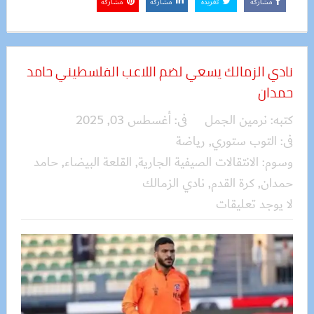
مشاركة
تغريدة
مشاركة
مشاركة
نادي الزمالك يسعي لضم اللاعب الفلسطيني حامد
حمدان
كتبه:
نرمين الجمل
فى:
أغسطس 03, 2025
فى:
التوب ستوري
,
رياضة
وسوم:
الانتقالات الصيفية الجارية
,
القلعة البيضاء
,
حامد
حمدان
,
كرة القدم
,
نادي الزمالك
لا يوجد تعليقات