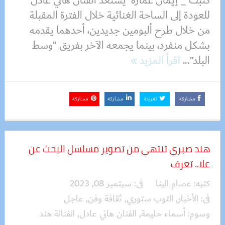
كتبت _ إيمان عمارة يستعد الفنان هاني عادل
للعودة إلى الساحة الغنائية خلال الفترة المقبلة
من خلال طرح ألبومين جديدين، أحدهما يقدمه
بشكل منفرد، بينما يجمعه الآخر بفريق “وسط
البلد”...
اقرأ المزيد
مشاركة
تغريدة
مشاركة
مشاركة
هند صبري تنتهي من تصوير مسلسل البحث عن
علا.. تعرف
كتبه:
عصام البنا
فى:
سبتمبر 08, 2023
فى:
الأخبار
,
التوب ستوري
,
ثقافة وفن
,
عاجل
وسوم:
أسماء حليمة
,
الفنان هاني عادل
,
الفنانة هند