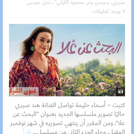
صبري
,
سوسن بدر
,
محمود الليثي".
,
ندى موسى
لا يوجد تعليقات
كتبت – أسماء حليمة تواصل الفنانة هند صبري
حاليًا تصوير ملسلسها الجديد بعنوان “البحث عن
علا”، ومن المقرر أن ينتهي تصويره في شهر نوفمبر
المقبل. وجاء الجزء الثاني من مسلسل...
اقرأ