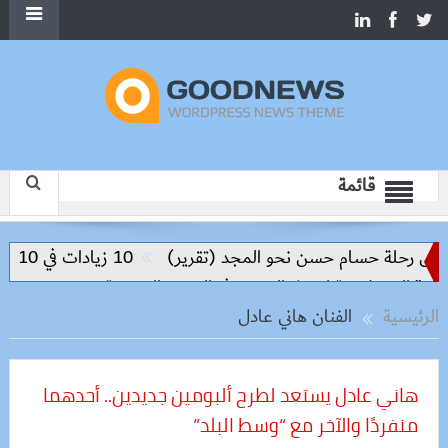
قائمة
رحلة حسام حسن نحو المجد (تقرير)
10 زيادات في 10 سنوات.. هل حان الوقت لرفع دعم البنزين نهائيا؟
الرئيسية
الفنان هاني عادل
هاني عادل يستعد لطرح ألبومين جديدين.. أحدهما
منفردًا والآخر مع “وسط البلد”