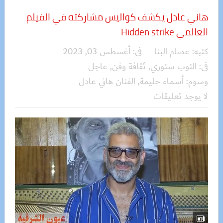
هاني عادل يكشف كواليس مشاركته في الفيلم
العالمي Hidden strike
كتبه:
عصام البنا
فى:
أغسطس 03, 2023
فى:
التوب ستوري
,
ثقافة وفن
,
عاجل
وسوم:
أسماء حليمة
,
الفنان هاني عادل
لا يوجد تعليقات