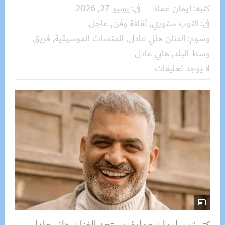
كتبه:
ايمان عماد
فى:
يونيو 27, 2026
فى:
التوب ستوري
,
ثقافة وفن
,
عاجل
وسوم:
الفنان هاني عادل
,
المنصات الموسيقية
,
فريق
وسط البلد
,
هاني عادل
لا يوجد تعليقات