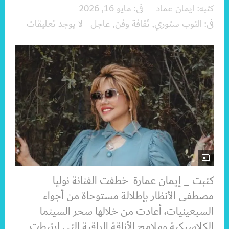
كتبه:
ايمان عماد
فى:
مايو 16, 2026
فى:
التوب ستوري
,
ثقافة وفن
,
عاجل
لا يوجد تعليقات
كتبت _ إيمان عمارة خطفت الفنانة نوليا
مصطفى الأنظار بإطلالة مستوحاة من أجواء
السبعينيات، أعادت من خلالها سحر السينما
الكلاسيكية وملامح الأناقة الراقية التي ارتبطت