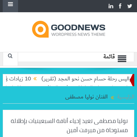
قائمة
كواليس رحلة حسام حسن نحو المجد (تقرير)
10 زيادات في 10 سنوات.. هل حان الوقت لرفع دعم البنزين نهائيا؟
 وبيغولا تودعان البطولة من ثمن النهائي
بعد رحلة طويلة.. مي
الرئيسية
الفنان نوليا مصطفى
نوليا مصطفى تعيد إحياء أناقة السبعينيات بإطلالة
مستوحاة من ميرفت أمين