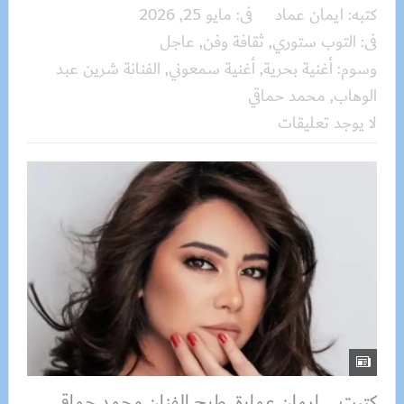
كتبه:
ايمان عماد
فى:
مايو 25, 2026
فى:
التوب ستوري
,
ثقافة وفن
,
عاجل
وسوم:
أغنية بحرية
,
أغنية سمعوني
,
الفنانة شرين عبد
الوهاب
,
محمد حماقي
لا يوجد تعليقات
كتبت _ إيمان عمارة طرح الفنان محمد حماقي