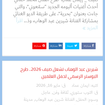
أحدث أغنيات ألبومه الجديد “سمّعوني”، والتي
جاءت بعنوان “بحرية”، على طريقة الديو الغنائي
بمشاركة الفنانة شيرين عبد الوهاب، وذ...
اقرأ
المزيد
مشاركة
تغريدة
مشاركة
مشاركة
شيرين عبد الوهاب تشعل صيف 2026.. طرح
البوستر الرسمي لحفل العلمين
كتبه:
ايمان عماد
فى:
مايو 16, 2026
فى:
التوب ستوري
,
ثقافة وفن
,
عاجل
وسوم:
الحفل
,
الفنانة شرين عبد الوهاب
,
مدينة