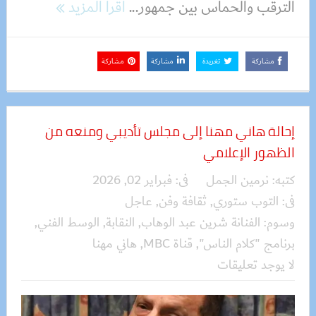
الترقب والحماس بين جمهور...
اقرأ المزيد
مشاركة
تغريدة
مشاركة
مشاركة
إحالة هاني مهنا إلى مجلس تأديبي ومنعه من
الظهور الإعلامي
كتبه:
نرمين الجمل
فى:
فبراير 02, 2026
فى:
التوب ستوري
,
ثقافة وفن
,
عاجل
وسوم:
الفنانة شرين عبد الوهاب
,
النقابة
,
الوسط الفني
,
برنامج "كلام الناس"
,
قناة MBC
,
هاني مهنا
لا يوجد تعليقات