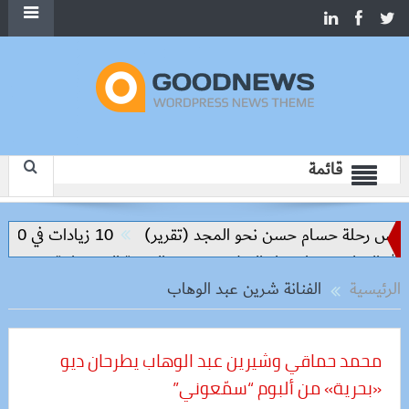
قائمة
س رحلة حسام حسن نحو المجد (تقرير)
10 زيادات في 10 سنوات.. هل حان الوقت لرفع دعم البنزين نهائيا؟
لتعليم مفتاح بناء السلام وتحقيق التنمية المستدامة
الرئيسية
الفنانة شرين عبد الوهاب
محمد حماقي وشيرين عبد الوهاب يطرحان ديو
«بحرية» من ألبوم “سمّعوني”