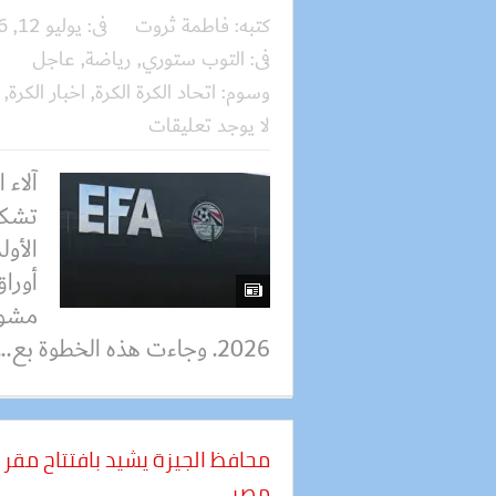
كتبه:
فاطمة ثروت
فى:
يوليو 12, 2026
فى:
التوب ستوري
,
رياضة
,
عاجل
وسوم:
اتحاد الكرة الكرة
,
اخبار الكرة
,
لا يوجد تعليقات
آلاء 
تشكي
الأو
أوراق
مشوا
2026. وجاءت هذه الخطوة بع...
محافظ الجيزة يشيد بافتتاح مقر ا
مصر