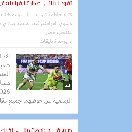
تقود الثنائي لصدارة الفراعنة في م
كتبه:
فاطمة ثروت
فى:
يوليو 08, 2026
وسوم:
الفراعنة
,
فيفا
,
محمد صلاح
,
م
منتخب مصر
لا يوجد تعليقات
آلاء
شوبي
المن
مشار
الرسمية عن خوضهما جميع دقائق
صلاح في مواجهة ماني.. الفرا