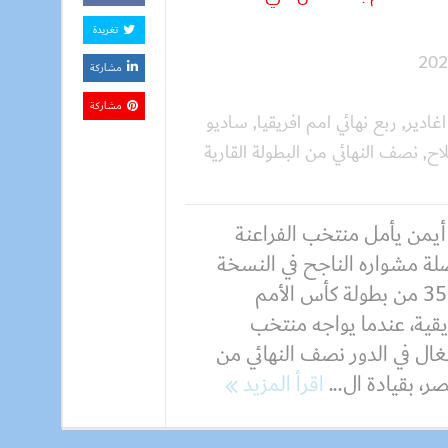
تغريدة
مشاركة
مشاركة
ادير
,
ربع نهائي امم افريقيا
,
ساديو
اح
,
نصف النهائي من البطولة القارية
 أيمن يأمل منتخب الفراعنة
لة مشواره الناجح في النسخة
رقم 35 من بطولة كأس الأمم
يقية، عندما يواجه منتخب
غال في الدور نصف النهائي من
ر، بقيادة ال...
اقرأ المزيد