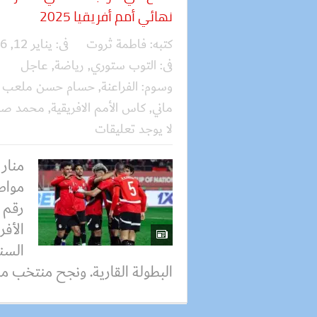
نهائي أمم أفريقيا 2025
كتبه:
فاطمة ثروت
فى:
يناير 12, 2026
فى:
التوب ستوري
,
رياضة
,
عاجل
وسوم:
الفراعنة
,
حسام حسن ملعب اغ
ماني
,
كاس الأمم الافريقية
,
محمد صل
لا يوجد تعليقات
منار
مواص
الأفر
السن
البطولة القارية. ونجح منتخب مص