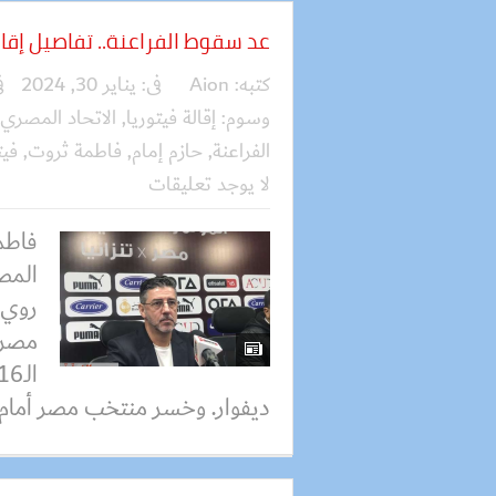
عد سقوط الفراعنة.. تفاصيل إقا
كتبه:
Aion
فى:
يناير 30, 2024
ف
وسوم:
إقالة فيتوريا
,
الاتحاد المصري 
الفراعنة
,
حازم إمام
,
فاطمة ثروت
,
فيت
لا يوجد تعليقات
فاطم
المصر
روي ف
مصر،
ديفوار. وخسر منتخب مصر أمام 