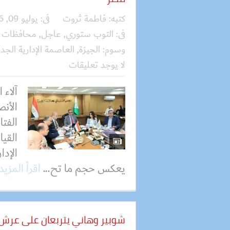
كتبه:
فاطمة ثروت
فى:
يوليو 09, 2026
فى:
التوب ستوري
,
عاجل
,
محافظات
وسوم:
الجيزة
,
العاصمة الإدارية الجد
لا يوجد تعليقات
آلاء 
الأنص
الفت
القيا
الإدا
يعكس حجم ما تح...
اقرأ المزيد