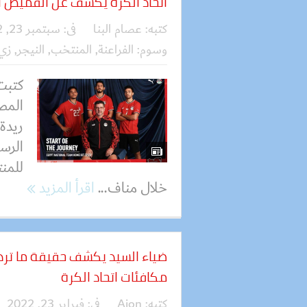
اتحاد الكرة يكشف عن القميص الج
كتبه:
عصام البنا
فى:
سبتمبر 23, 2022
وسوم:
الفراعنة
,
المنتخب
,
النيجر
,
زي
كتبت 
المصر
ريدة
الرس
للمن
خلال مناف...
اقرأ المزيد
ضياء السيد يكشف حقيقة ما ترد
مكافئات اتحاد الكرة
كتبه:
Aion
فى:
فبراير 23, 2022