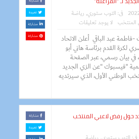
ديد لـ “الفراعنة”
مشاركة
فى:
التوب ستوري
,
رياضة
تغريدة
 المنتخب
لا يوجد تعليقات
مشاركة
-فاطمة عبد الباقي أعلن الاتحاد
مشاركة
ي لكرة القدم برئاسة هاني أبو
، في بيان رسمي، عبر الصفحة
مية “فيسبوك “عن الزي الجديد
تخب الوطني الأول، الذي سيرتديه
د حول رفض لاعبي المنتخب
مشاركة
تغريدة
فى:
التوب ستوري
,
رياضة