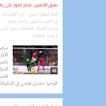
بشق الأنفس.. مصر تفوز على زام
كتبه:
ابتهال خيري
فى:
أكتوبر 12, 2023
فى:
التوب ستوري
,
رياضة
,
عاجل
وسوم:
الجزائر
,
الفراعنة
,
سعيد أيمن
,
لا يوجد تعليقات
سعيد
الأو
زامبي
الدو
فتحي
الوحيد حمدي فتحي في الدقيقة 94، ب...