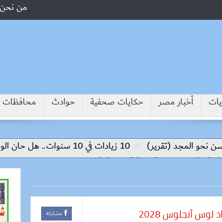
من نحن
يات
أخبار مصر
حكايات صحفية
حوادث
محافظات
مجد (تقرير)
10 زيادات في 10 سنوات.. هل حان الوقت لرفع دعم البنزين نهائيا؟
 وتحقيق التنمية المستدامة
لوس أنجلوس 2028
مشاركة