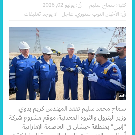
كتبه:
سماح سليم
فى:
يوليو 02, 2026
فى:
الأخبار
,
التوب ستوري
,
عاجل
لا يوجد تعليقات
سماح محمد سليم تفقد المهندس كريم بدوي،
وزير البترول والثروة المعدنية، موقع مشروع شركة
“إنبي” بمنطقة حبشان في العاصمة الإماراتية