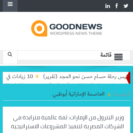
قائمة
اليس رحلة حسام حسن نحو المجد (تقرير)
10 زيادات في 10 سنوات.. هل حان الوقت لرفع دعم البنزين نهائيا؟
يغولا تودعان البطولة من ثمن النهائي
بعد رحلة طويلة.. ميسي 
الرئيسية
العاصمة الإماراتية أبوظبي
وزير البترول من الإمارات: ثقة عالمية متزايدة في
الشركات المصرية لتنفيذ المشروعات الاستراتيجية