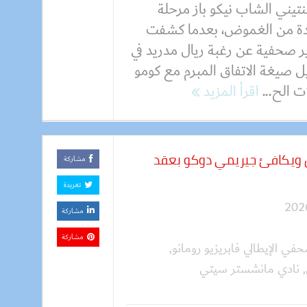
نتيني الشاب نيكو باز مرحلة
ة من الغموض، بعدما كشفت
ير صحفية عن رغبة ريال مدريد في
ل صيغة الاتفاق المبرم مع كومو
ت الح...
اقرأ المزيد
ض ويكافئ جيريمي دوكو بعقد
مشاركة
تغريدة
مشاركة
مشاركة
حفي الإيطالي فابريزيو رومانو
,
,
نادي مانشستر سيتي