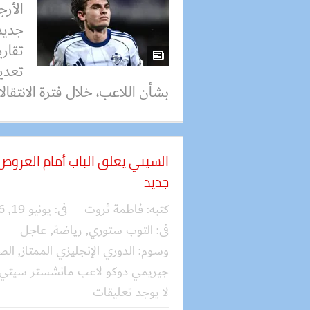
الأرج
جديد
تقار
تعدي
بشأن اللاعب، خلال فترة الانتقالا
السيتي يغلق الباب أمام العرو
جديد
كتبه:
فاطمة ثروت
فى:
يونيو 19, 2026
فى:
التوب ستوري
,
رياضة
,
عاجل
وسوم:
الدوري الإنجليزي الممتاز
,
الص
جيريمي دوكو لاعب مانشستر سيتي
لا يوجد تعليقات