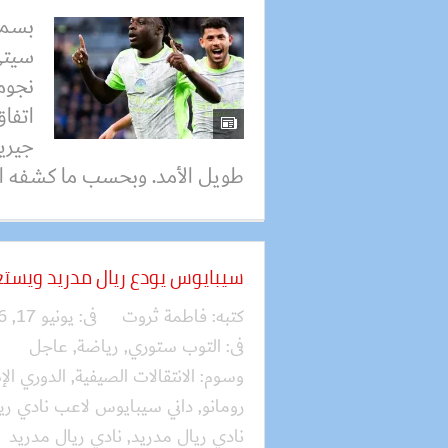
بسمل
سيتي
نجوم
اتفاق
جيري
طويل الأمد. وبحسب ما كشفه ا
سيبايوس يودع ريال مدريد ويستع
كتبه:
فاطمة ثروت
فى:
يونيو 17, 2026
فى:
التوب ستوري
,
رياضة
,
عاجل
وسوم:
الانتقالات الصيفية
,
الدوري الإ
رومانو
,
داني سيبايوس لاعب نادي ري
نادي ريال مدريد
,
نادي ريال مدريد