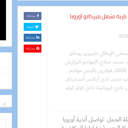
نارية تشعل ميركاتو أوروبا
مشاركة
تغريدة
مشاركة
مشاركة
حفي الإيطالي فابريزيو رومانو
,
ب محمد صلاح
,
المهاجم البرازيلي
,
فولارين بالوجن مهاجم
ب مصر
,
نادي أياكس أمستردام
,
,
نادي فيورنتينا
,
نادي كولو كولو
ة الجمل تواصل أندية أوروبا