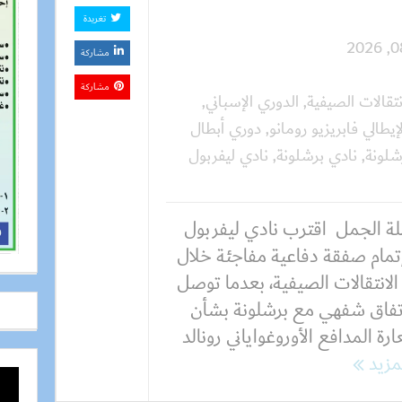
تغريدة
مشاركة
مشاركة
نتقالات الصيفية
,
الدوري الإسباني
,
يطالي فابريزيو رومانو
,
دوري أبطال
شلونة
,
نادي برشلونة
,
نادي ليفربول
ة الجمل اقترب نادي ليفربول
تمام صفقة دفاعية مفاجئة خلال
الانتقالات الصيفية، بعدما توصل
اتفاق شفهي مع برشلونة بشأن
رة المدافع الأوروغواياني رونالد
لمزيد