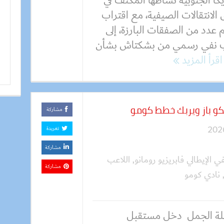
كا الجنوبية نشاطها المكثف في
لانتقالات الصيفية، مع اقتراب
عدد من الصفقات البارزة، إلى
 نفي رسمي من بشكتاش بشأن
اقرأ المزيد
يكو باز ويربك خطط كومو
مشاركة
تغريدة
مشاركة
 الإيطالي فابريزيو رومانو
,
اللاعب
مشاركة
نادي كومو
ة الجمل دخل مستقبل