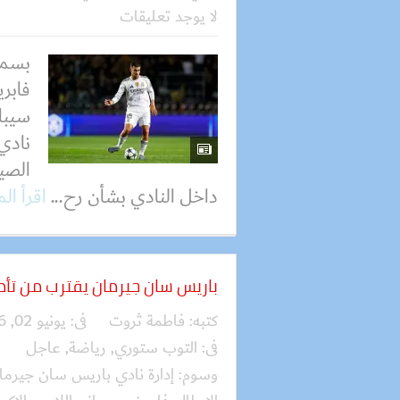
لا يوجد تعليقات
بسمل
فابري
سيبا
نادي 
الصيف
داخل النادي بشأن رح...
اقرأ ال
باريس سان جيرمان يقترب من تأ
كتبه:
فاطمة ثروت
فى:
يونيو 02, 2026
فى:
التوب ستوري
,
رياضة
,
عاجل
وسوم:
إدارة نادي باريس سان جيرما