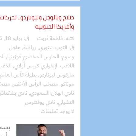
صلاح وبالوجن وليوناردو.. تحركات 
وأمريكا الجنوبية
كتبه:
فاطمة ثروت
فى:
يوليو 18, 2026
فى:
التوب ستوري
,
رياضة
,
عاجل
وسوم:
الحارس المخضرم فوزينيا
,
الص
اللاعب الإيفواري كريس أولاي
,
اللاع
ماركوس ليوناردو
,
بطولة كأس العالم 2026
موناكو
,
منتخب الرأس الأخضر
,
منتخ
نادي الهلال السعودي
,
نادي بشكتاش
التشيلي
,
نادي يوفنتوس
لا يوجد تعليقات
بسمل