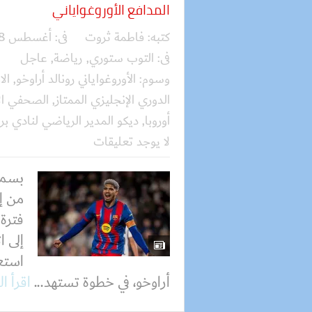
المدافع الأوروغواياني
كتبه:
فاطمة ثروت
فى:
أغسطس 08, 2026
فى:
التوب ستوري
,
رياضة
,
عاجل
وسوم:
الأوروغواياني رونالد أراوخو
,
الا
الدوري الإنجليزي الممتاز
,
الصحفي الإ
أوروبا
,
ديكو المدير الرياضي لنادي بر
لا يوجد تعليقات
بسمل
من إ
فترة 
إلى 
استعا
أراوخو، في خطوة تستهد...
اقرأ ا