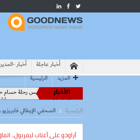
أخبار عاجلة
أخبار -المدير
المزيد
الرئيسية
الأخبار
اطير الملاعب إلى قيادة الفراعنة.. كواليس رحلة حسام حسن نحو ا
العاجلة
تواصل استقبال القمح المحلي وتحقق توريد 678 ألفًا و66 طنًا و500 كيلو
الرئيسية
الصحفي الإيطالي فابريزيو ر
أراوخو على أعتاب ليفربول.. ات