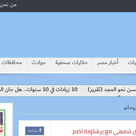
من نحن
يات
أخبار مصر
حكايات صحفية
حوادث
محافظات
لمجد (تقرير)
10 زيادات في 10 سنوات.. هل حان الوقت لرفع دعم البنزين نهائيا؟
ومانو
فاق شفهي مع برشلونة لضم
مشاركة