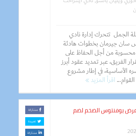
ادوري ويليان باتشو
,
نادي آينتراخت
ن
ة الجمل تتحرك إدارة نادي
س سان جيرمان بخطوات هادئة
محسوبة من أجل الحفاظ على
ار الفريق، عبر تمديد عقود أبرز
ره الأساسية، في إطار مشروع
قوام...
اقرأ المزيد
 عرض يوفنتوس الضخم لضم
مشاركة
تغريدة
مشاركة