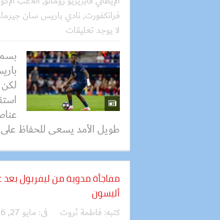
الإيطالي فابريزيو رومانو
,
اللاعب الإكو
فرانكفورت
,
نادي باريس سان جيرما
لا يوجد تعليقات
بسمل
باري
لكن 
استقر
عناص
طويل الأمد يسعى للحفاظ على ال
مفاجأة مدوية من ليفربول بعد
أليسون
كتبه:
فاطمة ثروت
فى:
مايو 27, 2026