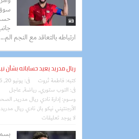
وأمري
سوق ا
حسم 
جانب
ارتباطه بالتعاقد مع النجم الم...
ريال مدريد يعيد حساباته بشأن ن
كتبه:
فاطمة ثروت
فى:
يونيو 20, 2026
فى:
التوب ستوري
,
رياضة
,
عاجل
وسوم:
إدارة نادي ريال مدريد
,
الصحفي
الأرجنتيني نيكو باز
,
نادي ريال مدريد
,
لا يوجد تعليقات
بسمل