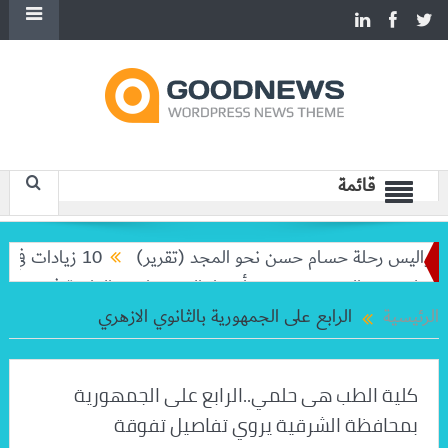
قائمة
كواليس رحلة حسام حسن نحو المجد (تقرير)
10 زيادات في 10 سنوات.. هل حان الوقت لرفع دعم البنزين نهائيا؟
 لتوديع والده خورخي
أسعار الخضروات و الفاكهة في سوق العبور اليوم 
الرئيسية
الرابع على الجمهورية بالثانوي الازهري
كلية الطب هى حلمي..الرابع على الجمهورية
بمحافظة الشرقية يروي تفاصيل تفوقة