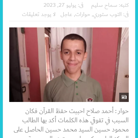
كتبه:
سماح سليم
فى:
يوليو 27, 2023
فى:
التوب ستوري
,
حوارات
,
عاجل
لا يوجد تعليقات
حوار : أحمد صلاح احببت حفظ القرآن فكان
السبب في تفوقي هذه الكلمات أكد بها الطالب
محمود حسين السيد محمد حسين الحاصل على