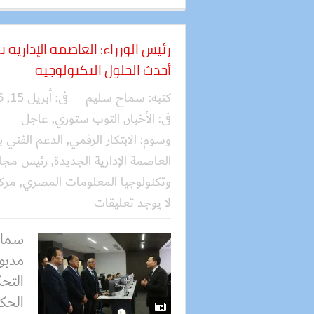
رئيس الوزراء: العاصمة الإدارية
أحدث الحلول التكنولوجية
كتبه:
سماح سليم
فى:
أبريل 15, 2026
فى:
الأخبار
,
التوب ستوري
,
عاجل
وسوم:
الابتكار الرقمي
,
الدعم الفني 
العاصمة الإدارية الجديدة
,
رئيس مجلس
وتكنولوجيا المعلومات المصري
,
مركز
لا يوجد تعليقات
سماح
مدبو
التح
الحكو