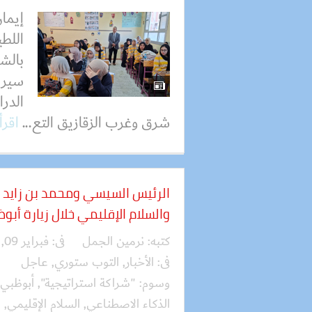
إيما
اللطي
بالشر
سير ا
الدر
شرق وغرب الزقازيق التع...
اقرأ
الرئيس السيسي ومحمد بن زايد يبح
والسلام الإقليمي خلال زيارة أبو
كتبه:
نرمين الجمل
فى:
فبراير 09, 2026
فى:
الأخبار
,
التوب ستوري
,
عاجل
وسوم:
"شراكة استراتيجية"
,
أبوظبي
الذكاء الاصطناعي
,
السلام الإقليمي
,
ا