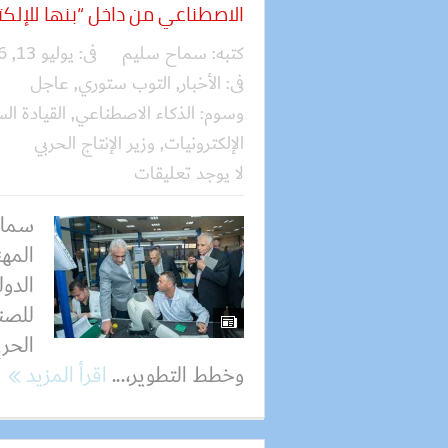
الاصطناعي من داخل “بنها للإلكت
كتبه:
سماح سليم
فى:
يوليو 13, 2026
فى:
الأخبار
,
التوب ستوري
,
عاجل
وسوم:
الذكاء الاصطناعي
,
القيادة ال
الإلكترونيات
,
وزير الإنتاج الحربي
لا يوجد تعليقات
سماح
المه
الدول
الحرب
وخطط التطوير،...
اقرأ المزيد