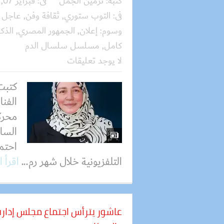
كتبه:
نرمين الجمل
فى:
فبراير 07, 2026
فى:
التوب ستوري
,
ثقافة وفن
,
عاجل
وسوم:
إعلان
,
الجمهور المصري
,
الذك
كامل
,
مسلسل سلسال الدم
لا يوجد تعليقات
كتبت
الفنا
محرك
الساع
احتما
التلفزيونية خلال شهر رم...
اقرأ 
عاشور يترأس اجتماع مجلس إدارة