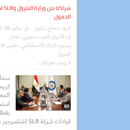
شراك
الحقول
كتبه:
سماح سليم
فى:
يوليو 06, 2026
فى:
الأخبار
,
التوب ستوري
,
عاجل
وسوم:
الذكاء الاصطناعي
,
خفض الانب
البترول
لا يوجد تعليقات
سماح
كريم 
المعد
استخ
بقطاع
قيادات شركة SLB (شلمبرجير سابقًا)،...