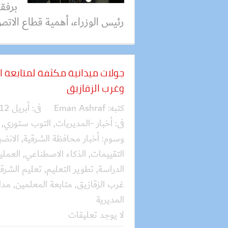
برفق
رئيس الوزراء، أهمية قطاع الاتص
جولات ميدانية مكثفة لمتابعة 
وغرب الزقازيق
كتبه:
Eman Ashraf
فى:
أبريل 12, 2026
فى:
أخبار -المديريات
,
التوب ستوري
,
وسوم:
أخبار محافظة الشرقية
,
الانض
التقييمات
,
الذكاء الاصطناعي
,
العملي
الدراسة
,
تطوير التعليم
,
تعليم الشرقي
غرب الزقازيق
,
متابعة المعلمين
,
مدا
المديرية
لا يوجد تعليقات