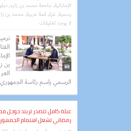
الإماراتية
,
جامعة محمد بن زايد
,
دبلو
رسمية
,
غزة
,
قمة عربية
,
محمد بن زاي
لا يوجد تعليقات
نرمي
الفت
الإما
بن زا
العرب
الرسمي باِسم رئاسة الجمهوري.
عبلة كامل تتصدر تريند جوجل مجد
رمضاني تشعل اهتمام الجمهور