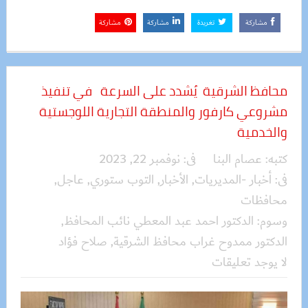
مشاركة
تغريدة
مشاركة
مشاركة
محافظ الشرقية يُشدد على السرعة في تنفيذ
مشروعي كارفور والمنطقة التجارية اللوجستية
والخدمية
كتبه:
عصام البنا
فى:
نوفمبر 22, 2023
فى:
أخبار -المديريات
,
الأخبار
,
التوب ستوري
,
عاجل
,
محافظات
وسوم:
الدكتور احمد عبد المعطي نائب المحافظ
,
الدكتور ممدوح غراب محافظ الشرقية
,
صلاح فؤاد
لا يوجد تعليقات