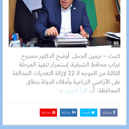
كتبت – نرمين الجمل أوضح الدكتور ممدوح
غراب محافظ الشرقية، إستمرار تنفيذ المرحلة
الثالثة من الموجه الـ 22 لإزالة التعديات المخالفة
على الأراضي الزراعية وأملاك الدولة بنطاق
المحافظة. أ...
اقرأ المزيد
مشاركة
تغريدة
مشاركة
مشاركة