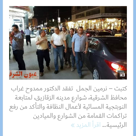
كتبت – نرمين الجمل تفقد الدكتور ممدوح غراب
محافظ الشرقية، شوارع مدينه الزقازيق، لمتابعة
النوبتجية المسائية لأعمال النظافة والتأكد من رفع
تراكمات القمامة من الشوارع والميادين
الرئيسية...
اقرأ المزيد