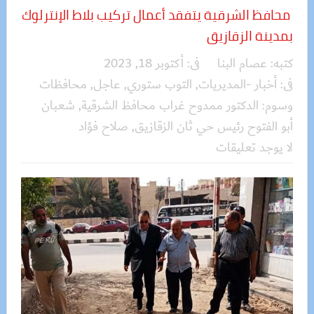
محافظ الشرقية يتفقد أعمال تركيب بلاط الإنترلوك
بمدينة الزقازيق
كتبه:
عصام البنا
فى:
أكتوبر 18, 2023
فى:
أخبار -المديريات
,
التوب ستوري
,
عاجل
,
محافظات
وسوم:
الدكتور ممدوح غراب محافظ الشرقية
,
شعبان
أبو الفتوح رئيس حي ثان الزقازيق
,
صلاح فؤاد
لا يوجد تعليقات