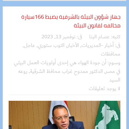
جهاز شؤون البيئة بالشرقية يضبط 166سيارة
مخالفه لقانون البيئة
كتبه:
عصام البنا
فى:
نوفمبر 13, 2023
فى:
أخبار -المديريات
,
الأخبار
,
التوب ستوري
,
عاجل
,
محافظات
وسوم:
أن جودة الهواء هي إحدى أولويات العمل البيئي
في مصر
,
الدكتور ممدوح غراب محافظ الشرقية
,
روعه
السيد
لا يوجد تعليقات