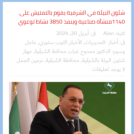
شئون البيئة في الشرقية يقوم بالتفتيش على
1140منشأة صناعية وينفذ 3850 نشاط توعوي
كتبه:
Aion
فى:
أبريل 20, 2024
فى:
أخبار -المديريات
,
الأخبار
,
التوب ستوري
,
عاجل
وسوم:
الدكتور ممدوح غراب محافظ الشرقية
,
جهاز
شئون البيئة بالشرقية
,
محافظة الشرقية
,
نرمين الجمل
لا يوجد تعليقات