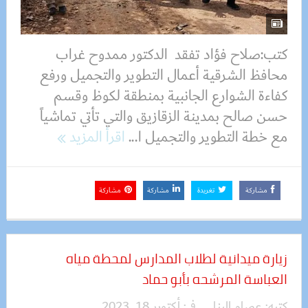
كتب:صلاح فؤاد تفقد الدكتور ممدوح غراب
محافظ الشرقية أعمال التطوير والتجميل ورفع
كفاءة الشوارع الجانبية بمنطقة لكوظ وقسم
حسن صالح بمدينة الزقازيق والتي تأتي تماشياً
مع خطة التطوير والتجميل ا...
اقرأ المزيد
مشاركة
تغريدة
مشاركة
مشاركة
زيارة ميدانية لطلاب المدارس لمحطة مياه
العباسة المرشحه بأبو حماد
كتبه:
عصام البنا
فى:
أكتوبر 18, 2023