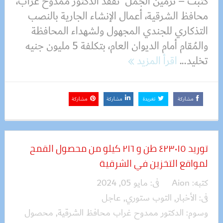
كتبت – نرمين الجمل تفقد الدكتور ممدوح غراب،
محافظ الشرقية، أعمال الإنشاء الجارية بالنصب
التذكاري للجندي المجهول ولشهداء المحافظة
والمُقام أمام الديوان العام، بتكلفة 5 مليون جنيه
تخليد...
اقرأ المزيد
مشاركة
تغريدة
مشاركة
مشاركة
توريد ٤٢٣٠١٥ طن و ٢١٦ كيلو من محصول القمح
لمواقع التخزين في الشرقية
كتبه:
Aion
فى:
مايو 05, 2024
فى:
الأخبار
,
التوب ستوري
,
عاجل
وسوم:
الدكتور ممدوح غراب محافظ الشرقية
,
محصول