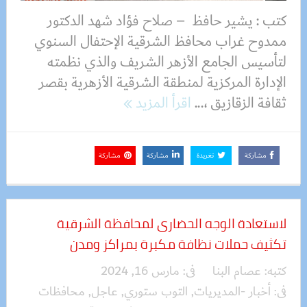
كتب : يشير حافظ – صلاح فؤاد شهد الدكتور
ممدوح غراب محافظ الشرقية الإحتفال السنوي
لتأسيس الجامع الأزهر الشريف والذي نظمته
الإدارة المركزية لمنطقة الشرقية الأزهرية بقصر
ثقافة الزقازيق ،...
اقرأ المزيد
مشاركة
تغريدة
مشاركة
مشاركة
لاستعادة الوجه الحضارى لمحافظة الشرقية
تكثيف حملات نظافة مكبرة بمراكز ومدن
كتبه:
عصام البنا
فى:
مارس 16, 2024
فى:
أخبار -المديريات
,
التوب ستوري
,
عاجل
,
محافظات