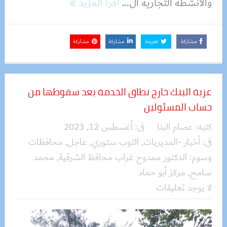
والأنشطة التجارية ال...
اقرأ المزيد
مشاركة
تغريدة
مشاركة
مشاركة
عزبة البنك خارج نطاق الخدمة بعد سقوطها من
حساب المسئولين
كتبه:
عصام البنا
فى:
أغسطس 12, 2023
فى:
أخبار -المديريات
,
التوب ستوري
,
عاجل
,
محافظات
وسوم:
الدكتور ممدوح غراب محافظ الشرقية
,
محمد
سامح
,
مركز أبو حماد
لا يوجد تعليقات