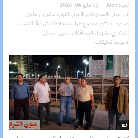
كتبه:
Aion
فى:
مايو 06, 2024
فى:
أخبار -المديريات
,
الأخبار
,
التوب ستوري
,
عاجل
وسوم:
الدكتور ممدوح غراب محافظ الشرقية
,
النصب
التذكاري لشهداء المحافظة
,
نرمين الجمل
لا يوجد تعليقات