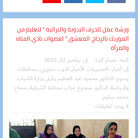
ورشة عمل للحرف اليدوية والتراثية ” لتعليم فن
الموزيك بالزجاج المعشق ” لعضوات نادي الفتاه
والمرأة
كتبه:
عصام البنا
فى:
نوفمبر 22, 2023
فى:
أخبار -المديريات
,
الأخبار
,
التوب ستوري
,
محافظات
وسوم:
الدكتور محمود عبد العظيم وكيل وزارة الشباب
والرياضة
,
الدكتور ممدوح غراب محافظ الشرقية
,
سماح
محمد سليم
لا يوجد تعليقات