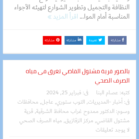
النظافة والتجميل وتطوير الشوارع لتهيئه الأجواء
المناسبة أمام الموا...
اقرأ المزيد
مشاركة
تغريدة
مشاركة
مشاركة
بالصور قرية مشتول القاضي تغرق فى مياه
الصرف الصحي
كتبه:
عصام البنا
فى:
فبراير 25, 2024
فى:
أخبار -المديريات
,
التوب ستوري
,
عاجل
,
محافظات
وسوم:
الدكتور ممدوح غراب محافظ الشرقية
,
قرية
مشتول القاضي
,
مركز الزقازيق
,
مياه الصرف الصحي
لا يوجد تعليقات