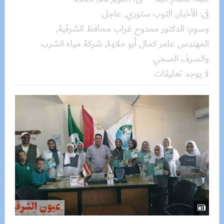
فى:
الأخبار
,
التوب ستوري
,
عاجل
وسوم:
الدكتور ممدوح غراب محافظ الشرقية
,
المهندس عامر كمال أبو حلاوة
,
شركة مياه الشرب
والصرف الصحي
لا يوجد تعليقات