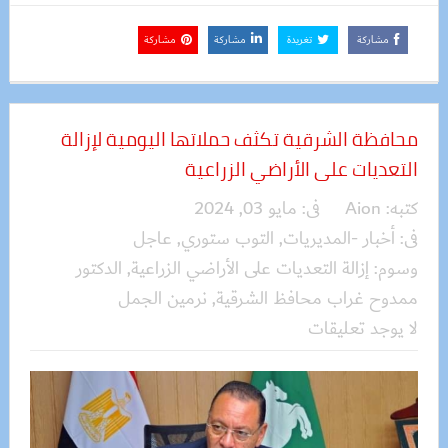
مشاركة
تغريدة
مشاركة
مشاركة
محافظة الشرقية تكثف حملاتها اليومية لإزالة
التعديات على الأراضي الزراعية
كتبه:
Aion
فى:
مايو 03, 2024
فى:
أخبار -المديريات
,
التوب ستوري
,
عاجل
وسوم:
إزالة التعديات على الأراضي الزراعية
,
الدكتور
ممدوح غراب محافظ الشرقية
,
نرمين الجمل
لا يوجد تعليقات