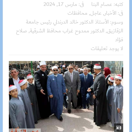
كتبه:
عصام البنا
فى:
مارس 17, 2024
فى:
الأخبار
,
عاجل
,
محافظات
وسوم:
الأستاذ الدكتور خالد الدرندلي رئيس جامعة
الزقازيق
,
الدكتور ممدوح غراب محافظ الشرقية
,
صلاح
فؤاد
لا يوجد تعليقات