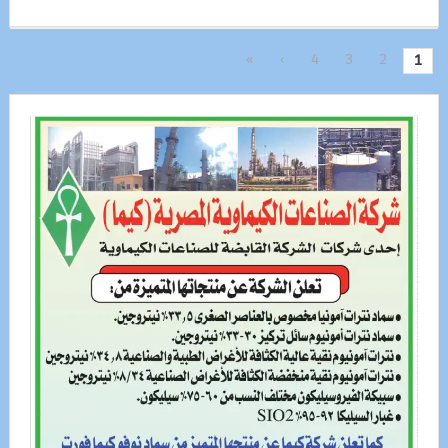
»
›
4
3
2
1