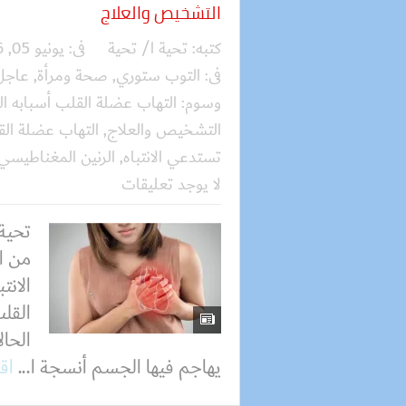
التشخيص والعلاج
كتبه:
تحية ا/ تحية
فى:
يونيو 05, 2026
فى:
التوب ستوري
,
صحة ومرأة
,
عاجل
وسوم:
التهاب عضلة القلب أسبابه ا
التشخيص والعلاج
,
التهاب عضلة الق
تستدعي الانتباه
,
الرنين المغناطيسي
لا يوجد تعليقات
تحية
من ا
الانت
القل
الحا
يهاجم فيها الجسم أنسجة ا...
اق