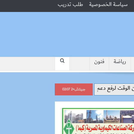
سياسة الخصوصية
طلب تدريب
رياضة
فنون
“جبروت امرأة”.. مارست الرذيلة أم
جرينتش+2 02:07