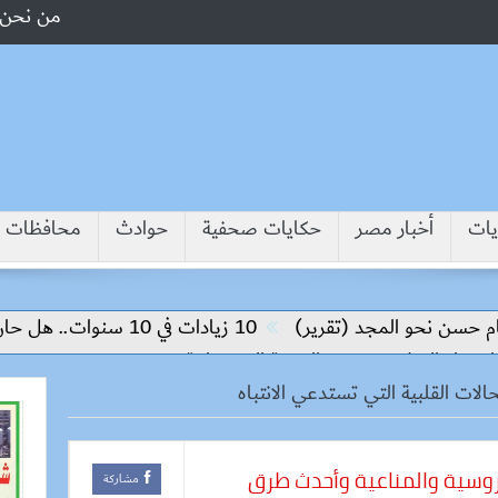
من نحن
يات
أخبار مصر
حكايات صحفية
حوادث
محافظات
سن نحو المجد (تقرير)
10 زيادات في 10 سنوات.. هل حان الوقت لرفع دعم البنزين نهائيا؟
ناء السلام وتحقيق التنمية المستدامة
ات القلبية التي تستدعي الانتباه
روسية والمناعية وأحدث طرق
مشاركة