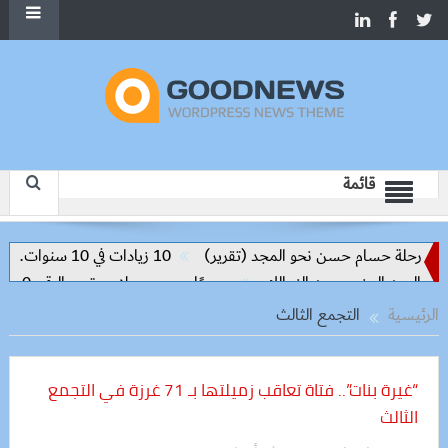
قائمة
س رحلة حسام حسن نحو المجد (تقرير)
10 زيادات في 10 سنوات.. هل حان الوقت لرفع دعم البنزين نهائيا؟
رسميًا.. محمد صلاح يرتدي الرقم 10 مع طرابزون سبور ويبعث أول رسالة للجماهير
الرئيسية
التجمع الثالث
“غيرة بنات”.. فتاة تعاقب زميلتها بـ 71 غرزة في التجمع
الثالث