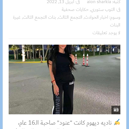
كتبه:
aion sharkia
فى:
أبريل 13, 2022
فى:
التوب ستوري
,
حكايات صحفية
وسوم:
اخبار الحوادث
,
التجمع الثالث
,
بنات التجمع الثالث
,
غيرة
البنات
لا يوجد تعليقات
ناديه ديهوم كانت “عنود” صاحبة الـ16 عام،