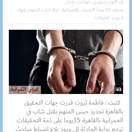
فى:
التوب ستوري
,
حوارات
,
عاجل
وسوم:
15 يوماً
,
التجديد
,
بالعمرانية
,
حياة شاب
,
للمتهم بإنهاء
لا يوجد تعليقات
كتبت : فاطمة ثروت قررت جهات التحقيق
بالقاهرة تجديد حبس المتهم بقتل شاب في
العمرانية بالقاهرة، 15يوما على ذمة التحقيقات.
ترجع بداية الحادثة إلي ورود بلاغ لضباط مباحث