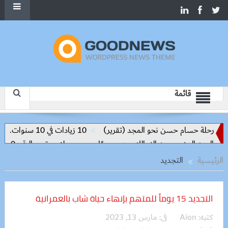
قائمة
س رحلة حسام حسن نحو المجد (تقرير)
10 زيادات في 10 سنوات.. هل حان الوقت لرفع دعم البنزين نهائيا؟
رسميًا.. محمد صلاح يرتدي الرقم 10 مع طرابزون سبور ويبعث أول رسالة للجماهير
الرئيسية
التجديد
التجديد 15 يوماً للمتهم بإنهاء حياة شاب بالعمرانية
كتبه:
Aion
فى:
مارس 13, 2023