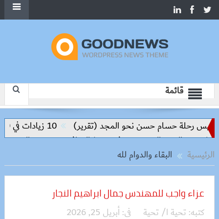
قائمة
اليس رحلة حسام حسن نحو المجد (تقرير)
10 زيادات في 10 سنوات.. هل حان الوقت لرفع دعم البنزين نهائيا؟
روق والعبور الجديدة وتدفع تنفيذ المرافق
سعر الحديد والاسمنت
الرئيسية
البقاء والدوام لله
عزاء واجب للمهندس جمال ابراهيم النجار
كتبه:
تحية ا/ تحية
فى:
أبريل 25, 2026