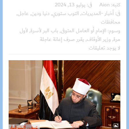
كتبه:
Aion
فى:
يوليو 13, 2024
فى:
أخبار -المديريات
,
التوب ستوري
,
دنيا ودين
,
عاجل
,
محافظات
وسوم:
الإمام أو العامل المتوفى
,
باب البر لأسرة
,
لأول
مرة
,
وزير الأوقاف
,
يقرر صرف إعانة عاجلة
لا يوجد تعليقات