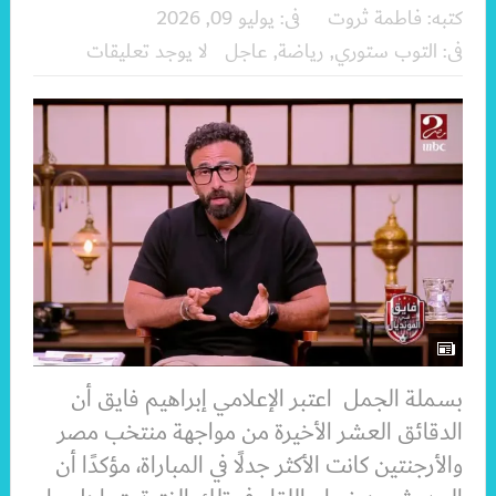
كتبه:
فاطمة ثروت
فى:
يوليو 09, 2026
فى:
التوب ستوري
,
رياضة
,
عاجل
لا يوجد تعليقات
بسملة الجمل اعتبر الإعلامي إبراهيم فايق أن
الدقائق العشر الأخيرة من مواجهة منتخب مصر
والأرجنتين كانت الأكثر جدلًا في المباراة، مؤكدًا أن