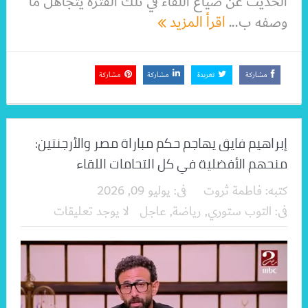
الحديث عن ضياع اللقاء في تلك الفترة يتجاهل ما
وصفه ب...
اقرأ المزيد
مشاركة
تغريدة
مشاركة
مشاركة
إبراهيم فايق يهاجم حكم مباراة مصر والأرجنتين:
منحهم الأفضلية في كل التحامات اللقاء
كتبه:
فاطمة ثروت
فى:
يوليو 09, 2026
فى:
التوب ستوري
,
رياضة
,
عاجل
لا يوجد تعليقات