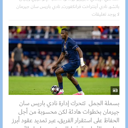
باتشو
,
نادي آينتراخت فرانكفورت
,
نادي باريس سان جيرمان
لا يوجد تعليقات
بسملة الجمل تتحرك إدارة نادي باريس سان
جيرمان بخطوات هادئة لكن محسوبة من أجل
الحفاظ على استقرار الفريق، عبر تمديد عقود أبرز