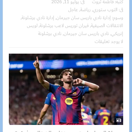
كتبه:
فاطمة ثروت
فى:
يوليو 11, 2026
فى:
التوب ستوري
,
رياضة
,
عاجل
وسوم:
إدارة نادي باريس سان جيرمان
,
إدارة نادي برشلونة
,
الانتقالات الصيفية
,
فيران توريس لاعب برشلونة
,
لويس
إنريكي
,
نادي باريس سان جيرمان
,
نادي برشلونة
لا يوجد تعليقات