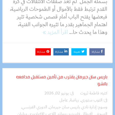
بسملة الجمل لم تعد صفقات الانتقالات في كرة
القدم ترتبط فقط بالأموال أو الطموحات الرياضية،
فبعضها يفتح الباب أمام قصص شخصية تثير
اهتمام الجماهير بقدر ما تثيره الجوانب الفنية،
وهذا ما يحدث حا...
اقرأ المزيد
مشاركة
تغريدة
مشاركة
مشاركة
باريس سان جيرمان يقترب من تأمين مستقبل مدافعه
باتشو
كتبه:
فاطمة ثروت
فى:
يونيو 02, 2026
فى:
التوب ستوري
,
رياضة
,
عاجل
وسوم:
إدارة نادي باريس سان جيرمان
,
الدوري الفرنسي
,
الصحفي الإيطالي فابريزيو رومانو
,
اللاعب الإكوادوري ويليان