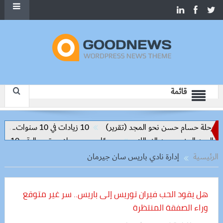
قائمة
حلة حسام حسن نحو المجد (تقرير)
10 زيادات في 10 سنوات.. هل حان الوقت لرفع دعم البنزين نهائيا؟
رسميًا.. محمد صلاح يرتدي الرقم 10 مع طرابزون سبور ويبعث أول رسالة للجماهير
الرئيسية
إدارة نادي باريس سان جيرمان
هل يقود الحب فيران توريس إلى باريس.. سر غير متوقع
وراء الصفقة المنتظرة