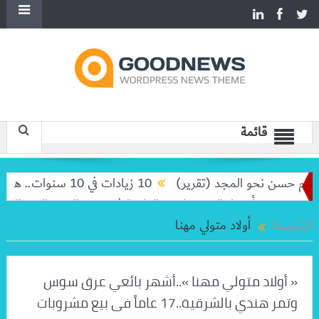
قائمة
م حسن نحو المجد (تقرير)
10 زيادات في 10 سنوات.. هل حان الوقت لرفع دعم البنزين نهائيا؟
ورخي
أسعار الخضروات و الفاكهة في سوق العبور اليوم الأحد 9 -8-2026
الرئيسية
أولاد متولي مهنا
« أولاد متولي مهنا »..أشهر بائعي عرق سوس
وتمر هندي بالشرقية..17 عاماً فى بيع مشروبات