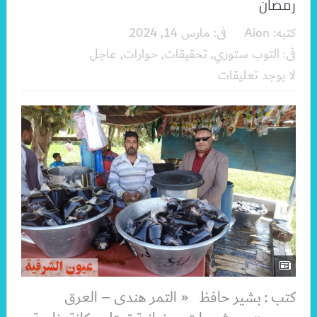
رمضان
كتبه:
Aion
فى:
مارس 14, 2024
فى:
التوب ستوري
,
تحقيقات
,
حوارات
,
عاجل
لا يوجد تعليقات
كتب : بشير حافظ « التمر هندى – العرق