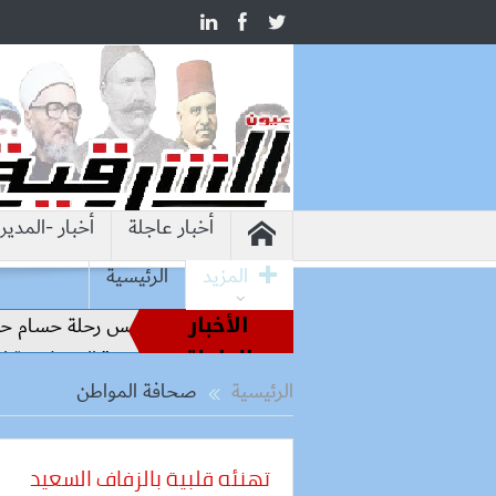
أخبار عاجلة
أخبار -المدير
المزيد
الرئيسية
الأخبار
طير الملاعب إلى قيادة الفراعنة.. كواليس رحلة حسام حسن نحو ال
العاجلة
لاستثمار تستقبل “Hirdaramani” السريلانكية لبحث التوسع في السوق المصرية
الرئيسية
صحافة المواطن
تهنئه قلبية بالزفاف السعيد