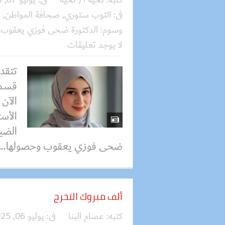
فى:
التوب ستوري
,
صحافة المواطن
,
ع
وسوم:
الدكتورة ضحى فوزي يعقوب
,
لا يوجد تعليقات
تتقد
قسم 
الآن 
الأس
الضيا
ضحى فوزي يعقوب وحصولها...
ألف مبروك التخرج
كتبه:
عصام البنا
فى:
يوليو 06, 2025