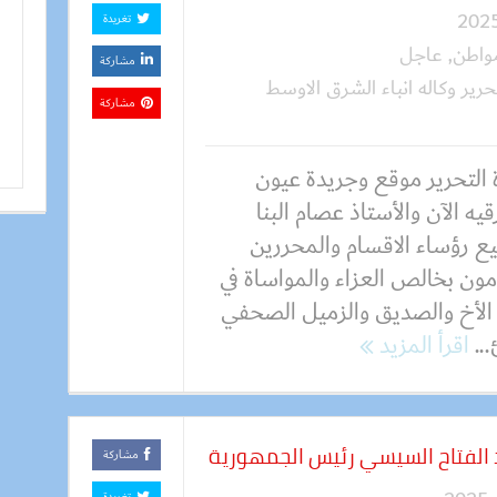
تغريدة
واطن
,
عاجل
مشاركة
رير وكاله انباء الشرق الاوسط
مشاركة
 التحرير موقع وجريدة عيون
يه الآن والأستاذ عصام البنا
ع رؤساء الاقسام والمحررين
مون بخالص العزاء والمواساة في
 الأخ والصديق والزميل الصحفي
..
اقرأ المزيد
 الفتاح السيسي رئيس الجمهورية
مشاركة