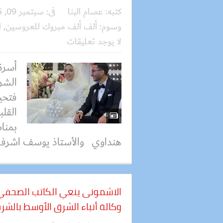
كتبه:
عصام البنا
فى:
سبتمبر 09, 2025
وسوم:
ألف ألف مبروك للعروسين
,
ا
لا يوجد تعليقات
أسرة
الشرق
فتحي
القلب
بمناس
هنداوي والأستاذ يوسف اشرف 
الاشمونى ينعي الكاتب الصحفي
وكالة أنباء الشرق الأوسط بالشر