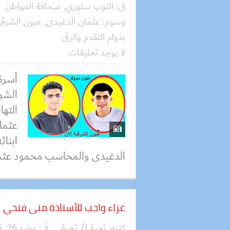
فى:
التوب ستوري
,
صحافة المواطن
وسوم:
عثمان الدغيدى
,
عيون الشرقية
بدوام التقدم والرقى
لا يوجد تعليقات
أسرة
الشرق
التها
عثما
ابنا
الدغيدى والمحاسب محمود عثما
عزاء واجب للأستاذة منى فتحي
كتبه:
تحية ا/ تحية
فى:
يونيو 26, 2025