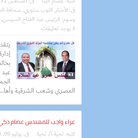
كتبه:
عصام البنا
فى:
أغسطس 31, 2025
فى:
الأخبار
,
التوب ستوري
,
صحافة الم
وسوم:
الرئيس عبد الفتاح السيسي
,
لا يوجد تعليقات
يتقد
إدارة
بخالص
عبد 
الجم
المصري وشعب الشرقية وأها...
عزاء واجب للمهندس عصام ذكي 
كتبه:
تحية ا/ تحية
فى:
يوليو 09, 2025