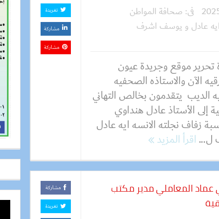
فى:
صحافة المواطن
تغريدة
يه عادل و يوسف اشرف
مشاركة
مشاركة
 تحرير موقع وجريدة عيون
يه الآن والاستاذه الصحفيه
ه الديب يتقدمون بخالص التهاني
ية إلى الأستاذ عادل هنداوي
بة زفاف نجلته الانسه ايه عادل
ل...
اقرأ المزيد
 عماد المعاملي مدير مكتب
مشاركة
قية
تغريدة