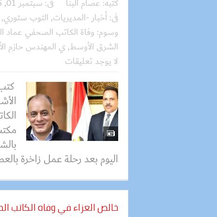
كتبه:
عصام البنا
فى:
سبتمبر 01, 2025
فى:
أخبار -المديريات
,
التوب ستوري
,
وسوم:
وفاة الكاتب الصحفي عماد الم
الشرق الأوسط
,
ي المهندس حازم ال
لا يوجد تعليقات
كتب 
الأش
الكا
مكتب
بالشر
اليوم بعد رحلة عمل زاخرة بالعطا
خالص العزاء في وفاه الكاتب ال