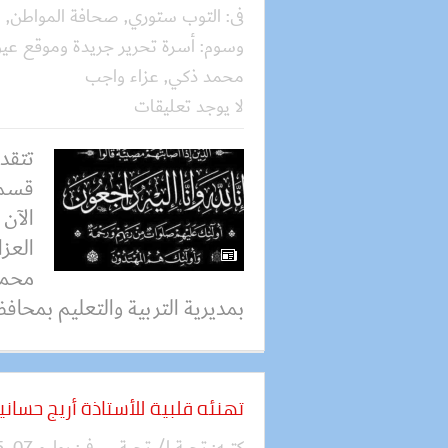
فى:
التوب ستوري
,
صحافة المواطن
,
ع
وسوم:
أسرة تحرير جريدة وموقع عيو
محمد ذكي
,
عزاء واجب
لا يوجد تعليقات
تتقد
قسم 
الآن
العز
محمد
بمديرية التربية والتعليم بمحافظة
تهنئه قلبية للأستاذة أريج حساني
كتبه:
تحية ا/ تحية
فى:
يوليو 07, 2025