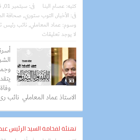
كتبه:
عصام البنا
فى:
سبتمبر 01, 2025
فى:
الأخبار
,
التوب ستوري
,
صحافة الم
وسوم:
عماد المعاملي
,
نائب رئيس تح
لا يوجد تعليقات
أسرة
الشرق
وجمي
يتقد
وفاة
الاستاذ عماد المعاملي نائب رئ.
تهنئة لفخامة السيد الرئيس عبد