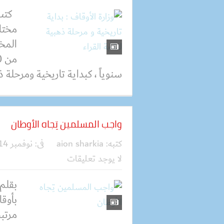
كتب 
مختار
المخ
سنوياً ، كبداية تاريخية ومرحلة ذه
واجب المسلمين تِجاه الأوطان
كتبه:
aion sharkia
فى:
نوفمبر 14, 2020
لا يوجد تعليقات
بقلم 
بأوقا
مرتبط