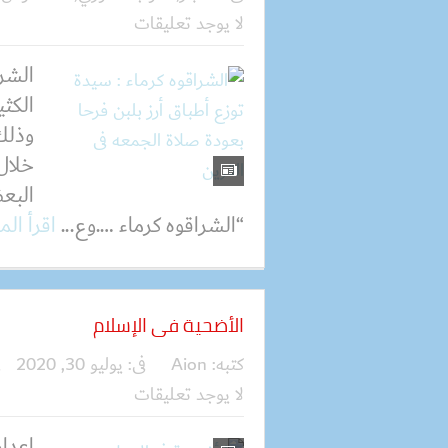
لا يوجد تعليقات
الشرق
الكثي
وذلك
خلال 
البع
“الشراقوه كرماء ….وع...
اقرأ الم
الأضحية فى الإسلام
كتبه:
Aion
فى:
يوليو 30, 2020
ف
لا يوجد تعليقات
إعدا