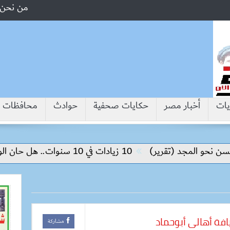
من نحن
يات
أخبار مصر
حكايات صحفية
حوادث
محافظات
لمجد (تقرير)
10 زيادات في 10 سنوات.. هل حان الوقت لرفع دعم البنزين نهائيا؟
افة أهالى أبوحماد
مشاركة