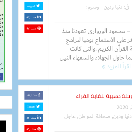
فى:
دنيا ودين
وسوم:
تغريدة
مشاركة
– محمود الوروارى تعودنا منذ
مشاركة
 على الأستماع يوميا لبرامج
 القرأن الكريم ،والتى كانت
ا حاول الجهلاء والسفهاء النيل
اقرأ المزيد
رحلة ذهبية لنقابة القراء
مشاركة
تغريدة
دنيا ودين
,
صحافة المواطن
,
عاجل
مشاركة
مشاركة