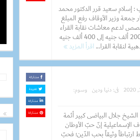
: إسلام سعيد قرر الدكتور محمد
 جمعة وزير الأوقاف رفع المبلغ
صص لدعم معاشات نقابة القراء
من 200 ألف جنيه إلى 400 ألف جنيه
بية لنقابة القرا...
اقرأ المزيد
مشاركة
فى:
دنيا ودين
وسوم:
تغريدة
مشاركة
الشيخ جلال البياضى كبير أئمة
مشاركة
ف الإسماعيلية إنّ حبّ الأوطان
 ارتباطاً وثيقاً بحب الدّين؛ فحبّ