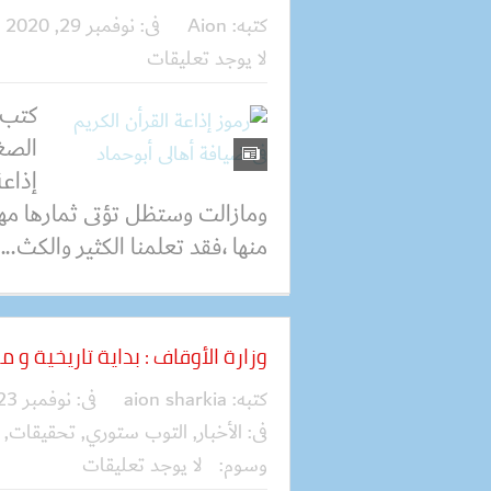
كتبه:
Aion
فى:
نوفمبر 29, 2020
لا يوجد تعليقات
كتب 
الصغر
إذاعة
ومازالت وستظل تؤتى ثمارها مهم
منها ،فقد تعلمنا الكثير والكث...
وزارة الأوقاف : بداية تاريخية و م
كتبه:
aion sharkia
فى:
نوفمبر 23, 2020
فى:
الأخبار
,
التوب ستوري
,
تحقيقات
,
وسوم:
لا يوجد تعليقات