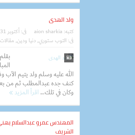
ولد الهدى
كتبه:
aion sharkia
فى:
أكتوبر 31, 2020
فى:
التوب ستوري
,
دنيا ودين
,
مقالات
بقلم:
المب
الله عليه وسلم ولد يتيم الأب و
كنف جده عبدالمطلب ثم من بعد
وكان في تلك...
اقرأ المزيد
المهندس عمرو عبدالسلام يهنئ ا
الشريف