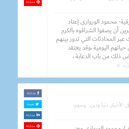
مشاركة
ية- محمود الوروارى إعتاد
رين أن يصفوا الشراقوه بالكرم
 عبر المحادثات التي تدور بينهم
حياتهم اليومية ،وقد يعتقد
ض ذلك من باب الدعابة ،
زيد
مشاركة
ى:
الأخبار
,
دنيا ودين
وسوم:
تغريدة
مشاركة
د / محمود الوروارى معنى
مشاركة