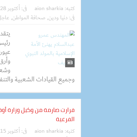
كتبه:
aion sharkia
فى:
أكتوبر 28, 2020
فى:
دنيا ودين
,
صحافة المواطن
,
عاجل
يتقد
رئيس
عيون 
وأرق 
وشعب
وجميع القيادات الشعبية والتنفي
قرارت صارمة من وكيل وزارة أوق
الفرعية
كتبه:
aion sharkia
فى:
أكتوبر 15, 2020