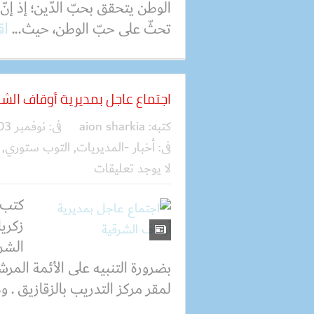
الوطن يتحقق بحبّ الدّين؛ إذ إنّ
تحثّ على حبّ الوطن، حيث...
اق
اجتماع عاجل بمديرية أوقاف الش
كتبه:
aion sharkia
فى:
نوفمبر 03, 2020
فى:
أخبار -المديريات
,
التوب ستوري
,
لا يوجد تعليقات
كتب 
زكري
الشرق
بضرورة التنبيه على الأئمة الم
لمقر مركز التدريب بالزقازيق . و