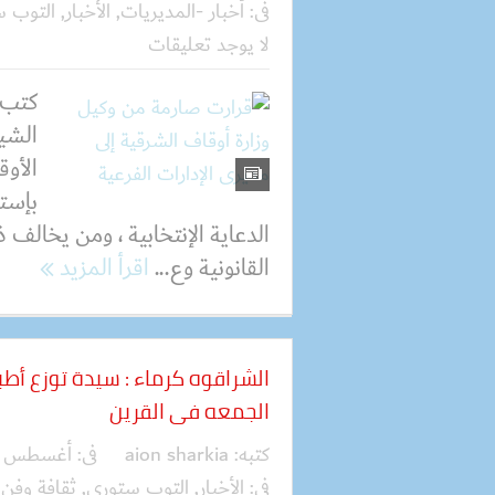
فى:
أخبار -المديريات
,
الأخبار
,
التوب 
لا يوجد تعليقات
كتب 
الشي
الأو
بإستغ
الدعاية الإنتخابية ، ومن يخال
القانونية وع...
اقرأ المزيد
الشراقوه كرماء : سيدة توزع أطبا
الجمعه فى القرين
كتبه:
aion sharkia
فى:
أغسطس 28, 2020
فى:
الأخبار
,
التوب ستوري
,
ثقافة وفن
,