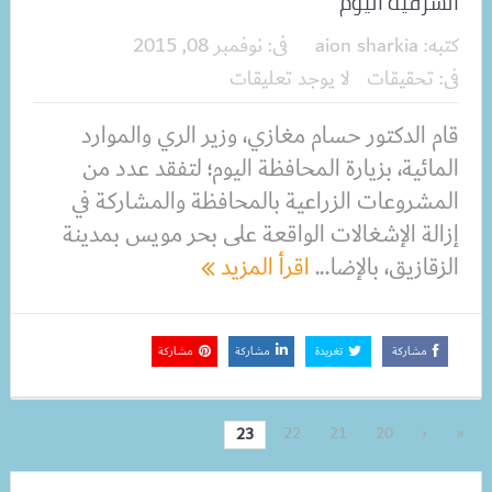
الشرقية اليوم
كتبه:
aion sharkia
فى:
نوفمبر 08, 2015
فى:
تحقيقات
لا يوجد تعليقات
قام الدكتور حسام مغازي، وزير الري والموارد
المائية، بزيارة المحافظة اليوم؛ لتفقد عدد من
المشروعات الزراعية بالمحافظة والمشاركة في
إزالة الإشغالات الواقعة على بحر مويس بمدينة
الزقازيق، بالإضا...
اقرأ المزيد
مشاركة
تغريدة
مشاركة
مشاركة
22
21
20
‹
«
23