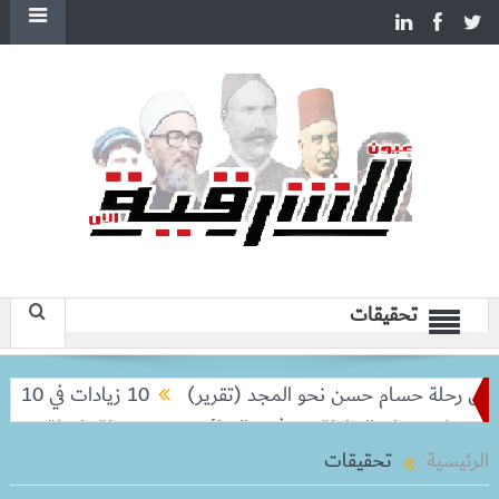
تحقيقات
 رحلة حسام حسن نحو المجد (تقرير)
10 زيادات في 10 سنوات.. هل حان الوقت لرفع دعم البنزين نهائيا؟
لا تودعان البطولة من ثمن النهائي
بعد رحلة طويلة.. ميسي يعو
الرئيسية
تحقيقات