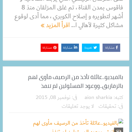
فاقوس بمدن القناة ، تم غلق المزلقان منذ 8
أشهر لتطويره و إصلاح الكوبري ، مما أدى لوقوع
مشاكل كثيرة لأهالي ا...
اقرأ المزيد
مشاركة
تغريدة
مشاركة
مشاركة
بالفيديو..عائلة تأخذ من الرصيف مأوى لهم
بالزقازيق..ووعود المسئولين لم تنفذ
كتبه:
aion sharkia
فى:
نوفمبر 08, 2015
فى:
تحقيقات
لا يوجد تعليقات