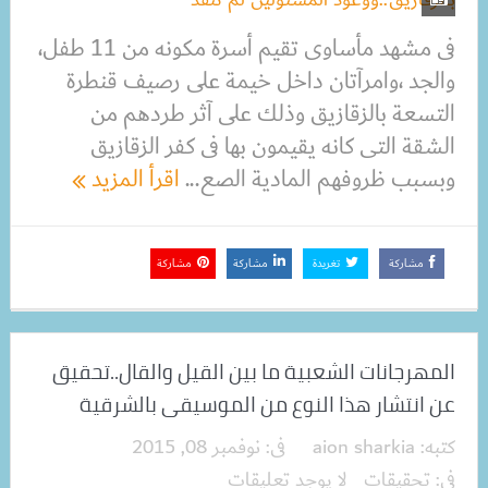
فى مشهد مأساوى تقيم أسرة مكونه من 11 طفل،
والجد ،وامرآتان داخل خيمة على رصيف قنطرة
التسعة بالزقازيق وذلك على آثر طردهم من
الشقة التى كانه يقيمون بها فى كفر الزقازيق
وبسبب ظروفهم المادية الصع...
اقرأ المزيد
مشاركة
تغريدة
مشاركة
مشاركة
المهرجانات الشعبية ما بين القيل والقال..تحقيق
عن انتشار هذا النوع من الموسيقى بالشرقية
كتبه:
aion sharkia
فى:
نوفمبر 08, 2015
فى:
تحقيقات
لا يوجد تعليقات