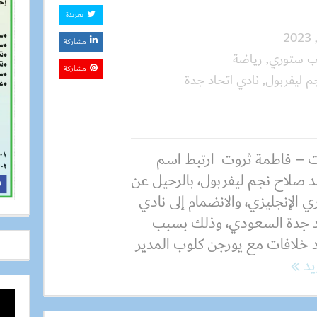
تغريدة
مشاركة
وب ستوري
,
رياضة
مشاركة
 ليفربول
,
نادي اتحاد جدة
 – فاطمة ثروت ارتبط اسم
 صلاح نجم ليفربول، بالرحيل عن
ي الإنجليزي، والانضمام إلى نادي
د جدة السعودي، وذلك بسبب
 خلافات مع يورجن كلوب المدير
زيد