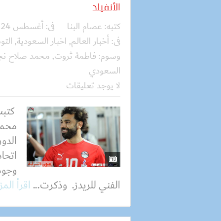
الأنفيلد
كتبه:
عصام البنا
فى:
أغسطس 24, 2023
فى:
أخبار العالم
,
اخبار السعودية
,
الت
وسوم:
فاطمة ثروت
,
محمد صلاح نجم
السعودي
لا يوجد تعليقات
كتبت
محمد
الدور
اتحا
وجود
الفني للريدز. وذكرت...
اقرأ الم