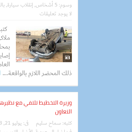
وسوم:
5 أشخاص
,
إنقلاب سيارة
,
بال
لا يوجد تعليقات
كتبت
ملاك
بمحا
العام
ذلك المحضر اللازم بالواقعة....
ا
وزيرة التخطيط تلتقي مع نظيرها
التعاون
كتبه:
سماح سليم
فى:
يوليو 21, 2023
فى:
اخبار السعودية
,
الأخبار
,
التوب ست