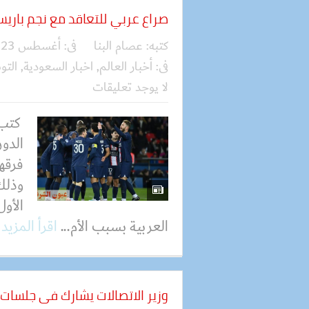
صراع عربي للتعاقد مع نجم باري
كتبه:
عصام البنا
فى:
أغسطس 23, 2023
فى:
أخبار العالم
,
اخبار السعودية
,
الت
لا يوجد تعليقات
كتب 
الدو
فرقها
وذلك
الأول
العربية بسبب الأم...
اقرأ المزيد
وزير الاتصالات يشارك فى جلسات 