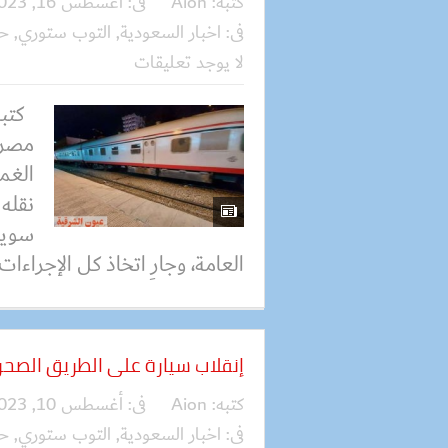
كتبه:
Aion
فى:
أغسطس 16, 2023
فى:
اخبار السعودية
,
التوب ستوري
,
ح
لا يوجد تعليقات
كتبت
مصرعه
الغم
نقله
سويف
العامة، وجارِ اتخاذ كل الإجراءات 
إنقلاب سيارة على الطريق الصحراوي با
كتبه:
Aion
فى:
أغسطس 10, 2023
فى:
اخبار السعودية
,
التوب ستوري
,
ح