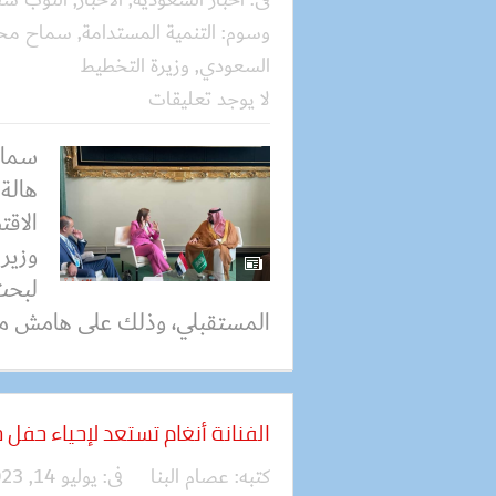
وسوم:
التنمية المستدامة
,
سماح مح
السعودي
,
وزيرة التخطيط
لا يوجد تعليقات
سماح
هالة 
الاق
وزير
لبحث
المستقبلي، وذلك على هامش م
الفنانة أنغام تستعد لإحياء حفل
كتبه:
عصام البنا
فى:
يوليو 14, 2023