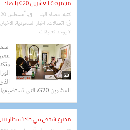
مجموعة العشرين G20 بالهند
كتبه:
عصام البنا
فى:
أغسطس 20, 2023
فى:
اتصالات
,
اخبار السعودية
,
الأخبار
,
لا يوجد تعليقات
سماح
عمرو
وتكنو
الوزا
الذى
العشرين G20، التى تستضيفها الهند. وأوضح...
مصرع شخص في حادث قطار ببن