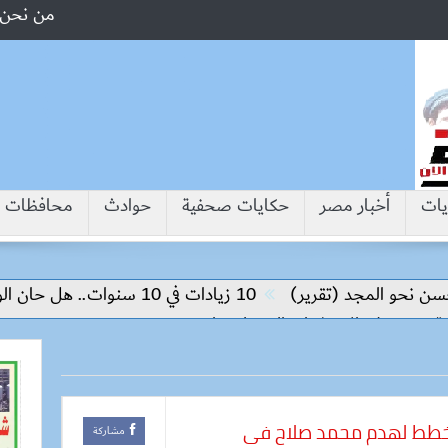
من نحن
يات
أخبار مصر
حكايات صحفية
حوادث
محافظات
مجد (تقرير)
10 زيادات في 10 سنوات.. هل حان الوقت لرفع دعم البنزين نهائيا؟
 الاستثمار والتكنولوجيا
وب يخطط لهدم محمد صلاح فى
مشاركة