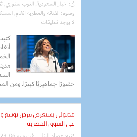
فى:
اخبار السعودية
,
التوب ستوري
,
ثق
وسوم:
الفنانه والمطربه انغام
,
المملك
لا يوجد تعليقات
كتبت
أنغام
مدينة
السع
حضورًا جماهيريًا كبيرًا. ومن الم
مدبولي يستعرض فرص توسع وزيا
في السوق المصرية
كتبه:
عصام البنا
فى:
يوليو 06, 2023