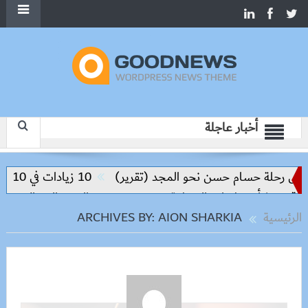
أخبار عاجلة
س رحلة حسام حسن نحو المجد (تقرير)
10 زيادات في 10 سنوات.. هل حان الوقت لرفع دعم البنزين نهائيا؟
ف بشأن تطورات المنطقة
خفض سعر السكر الحر إلى 25 جنيهًا.. بدء الطرح غدًا بالمجمعات الاستهلاكية
الرئيسية
ARCHIVES BY: AION SHARKIA