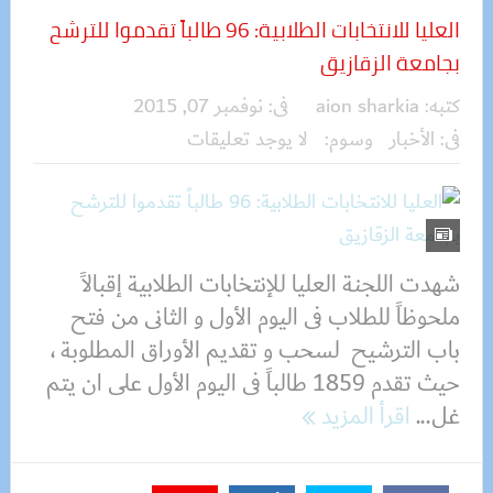
العليا للانتخابات الطلابية: 96 طالباََ تقدموا للترشح
بجامعة الزقازيق
كتبه:
aion sharkia
فى:
نوفمبر 07, 2015
فى:
الأخبار
وسوم:
لا يوجد تعليقات
شهدت اللجنة العليا للإنتخابات الطلابية إقبالاََ
ملحوظاََ للطلاب فى اليوم الأول و الثانى من فتح
باب الترشيح لسحب و تقديم الأوراق المطلوبة ،
حيث تقدم 1859 طالباََ فى اليوم الأول على ان يتم
غل...
اقرأ المزيد