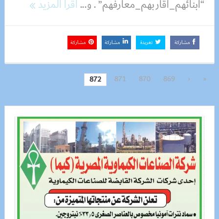
“أبنائهم_أقاربهم_معارفهم” . و...
اقرأ المزيد
مشاركة
تغريدة
مشاركة
مشاركة
871
870
869
‹
«
872