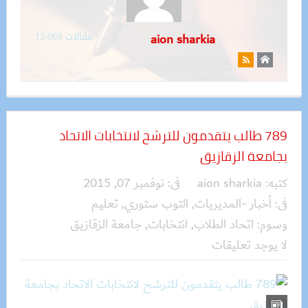
مقالات 13٬069
aion sharkia
789 طالب يتقدمون للترشح لانتخابات الاتحاد
بجامعة الزقازيق‏
كتبه:
aion sharkia
فى:
نوفمبر 07, 2015
فى:
أخبار -المديريات
,
التوب ستوري
,
تعليم
وسوم:
اتحاد الطلاب
,
انتخابات
,
جامعة الزقازيق
لا يوجد تعليقات