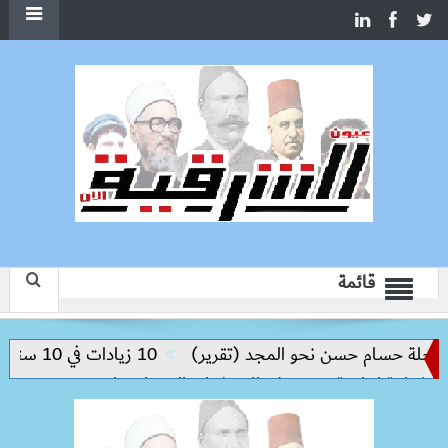
قائمة
ة حسام حسن نحو المجد (تقرير)
10 زيادات في 10 سنوات.. هل حان الوقت لرفع دعم البنزين نهائيا؟
إنتاجية ترتكز على الاستثمار والتكنولوجيا