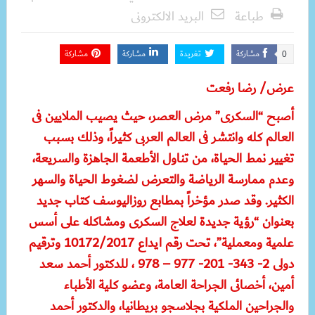
طباعة
البريد الالكترونى
مشاركة
تغريدة
مشاركة
مشاركة
0
عرض/ رضا رفعت
أصبح “السكرى” مرض العصر، حيث يصيب الملايين فى
العالم كله وانتشر فى العالم العربى كثيراً، وذلك بسبب
تغيير نمط الحياة، من تناول الأطعمة الجاهزة والسريعة،
وعدم ممارسة الرياضة والتعرض لضغوط الحياة والسهر
الكثير. وقد صدر مؤخراً بمطابع روزاليوسف كتاب جديد
بعنوان “رؤية جديدة لعلاج السكرى ومشاكله على أسس
علمية ومعملية”، تحت رقم ايداع 10172/2017 وترقيم
دولى 2- 343- 201- 977 – 978 ، للدكتور أحمد سعد
أمين، أخصائى الجراحة العامة، وعضو كلية الأطباء
والجراحين الملكية بجلاسجو بريطانيا، والدكتور أحمد