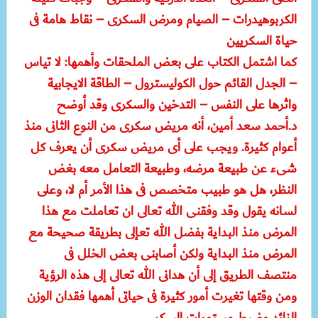
الكربوهيدرات – الصيام ومرض السكرى – نقاط هامة فى
حياة السكريين
كما اشتمل الكتاب على بعض الملحقات وأهمها: لا تياس
– الجدل القائم حول الكوليسترول – الطاقة الايجابية
واثرها على النفس – التدخين والسكرى وقد أوضح
د.أحمد سعد أمين، أنه مريض سكرى من النوع الثانى منذ
أعوام كثيرة. ويجب على أى مريض سكرى أن يعرف كل
شىء عن طبيعة مرضه، وطبيعة التعامل معه بغض
النظر، هل هو طبيب متخصص فى هذا الأمر أم لا، وعلى
لسانه يقول وقد وفقنى الله تعالى ان تعاملت مع هذا
المرض منذ البداية بفضل الله تعإلى بطريقة صحيحة مع
المرض منذ البداية ولكن أصابنى بعض الخلل فى
منتصف الطريق إلى أن هدانى الله تعالى إلى هذه الرؤية
ومن وقتها تغيرت أمور كثيرة فى حياتى أهمها فقدان الوزن
الزائد وضبط مستويات السكر.