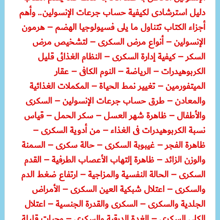
دليل استرشادى لكيفية حساب جرعات الإنسولين.. وأهم
أجزاء الكتاب تتناول ما يلى فسيولوجيا الهضم – هرمون
الإنسولين – أنواع مرض السكرى – لتشخيص مرض
السكر – كيفية إدارة السكرى – النظام الغذائى قليل
الكربوهيدرات – الرياضة – النوم الكافى – عقار
الميتفورمين – تغيير نمط الحياة – المكملات الغذائية
والمعادن – طرق حساب جرعات الإنسولين – السكرى
والأطفال – ظاهرة شهر العسل – سكر الحمل – قياس
نسبة الكربوهيدرات فى الغذاء – من أدوية السكرى –
ظاهرة الفجر – غيبوبة السكرى – حالة سكرى – السمنة
والوزن الزائد – ظاهرة إلتهاب الأعصاب الطرفية – القدم
السكرى – الحالة النفسية والمزاجية – ارتفاع ضغط الدم
والسكرى – اعتلال شبكية العين السكرى – الأمراض
الجلدية والسكرى – السكرى والقدرة الجنسية – اعتلال
الكلى السكرى – الغدة الدرقية والسكرى – وجبات قليلة