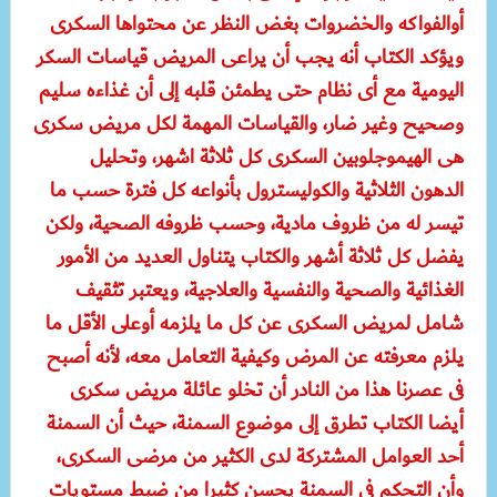
أوالفواكه والخضروات بغض النظر عن محتواها السكرى
ويؤكد الكتاب أنه يجب أن يراعى المريض قياسات السكر
اليومية مع أى نظام حتى يطمئن قلبه إلى أن غذاءه سليم
وصحيح وغير ضار، والقياسات المهمة لكل مريض سكرى
هى الهيموجلوبين السكرى كل ثلاثة اشهر، وتحليل
الدهون الثلاثية والكوليسترول بأنواعه كل فترة حسب ما
تيسر له من ظروف مادية، وحسب ظروفه الصحية، ولكن
يفضل كل ثلاثة أشهر والكتاب يتناول العديد من الأمور
الغذائية والصحية والنفسية والعلاجية، ويعتبر تثقيف
شامل لمريض السكرى عن كل ما يلزمه أوعلى الأقل ما
يلزم معرفته عن المرض وكيفية التعامل معه، لأنه أصبح
فى عصرنا هذا من النادر أن تخلو عائلة مريض سكرى
أيضا الكتاب تطرق إلى موضوع السمنة، حيث أن السمنة
أحد العوامل المشتركة لدى الكثير من مرضى السكرى،
وأن التحكم فى السمنة يحسن كثيرا من ضبط مستويات