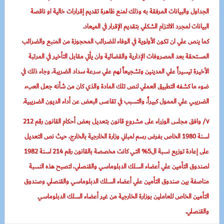
الجداول والبيانات المرفقة به وذلك لمنع ظاهرة تقديم إقرارات خالية او ناقصة
البيانات لمجرد الالتزام الشكلي بتقديم الإقرار في الميعاد.
كما ينص علي ان تكون الأولوية في الوفاء للضرائب المحجوزة من المنبع والضرائب
المستحقة بعد المصروفات الإدارية والقضائية وان يأتي مقابل التأخير في المرتبة
الأخيرة تيسيراً علي المدينين وتشجيعاً لهم علي سرعة سداد الضريبة، وجاء ذلك في
ضوء ما كشفه التطبيق العملي لنص تلك المادة والذي كان من شأنه جعل العبء
الضريبي علي الممول كبيراً، والتسبب في تقاعس البعض عن أداء الديون الضريبية.
٧/ وافق مجلس الوزراء على مشروع قانون بتعديل بعض أحكام القانون رقم 212
لسنة 1980 الخاص بفرض رسم لمباني وزارة الخارجية بالخارج، حيث نص التعديل
على إعادة توزيع نسبة ال5% التي كانت مخصصة بالقانون رقم 214 لسنة 1982
لصندوق التأمين علي أعضاء السلك الدبلوماسي والقنصلي، لتصبح هذه النسبة
مناصفة بين صندوق التأمين علي أعضاء السلك الدبلوماسي والقنصلي وصندوق
التأمين الخاص للعاملين بوزارة الخارجية من غير أعضاء السلك الدبلوماسي
والقنصلي.