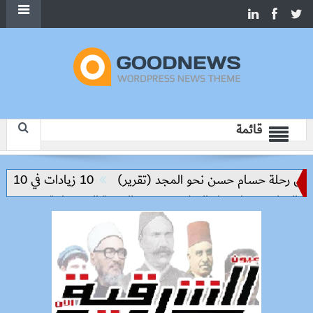
قائمة
 رحلة حسام حسن نحو المجد (تقرير)
10 زيادات في 10 سنوات.. هل حان الوقت لرفع دعم البنزين نهائيا؟
تعليم مفتاح بناء السلام وتحقيق التنمية المستدامة