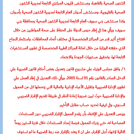
الشئون الصحية بالقاهرة، ومستشفى قليوب المركزي التابعة لمديرية الشئون
الصحية بالقليوبية، ومستشفى أسوان العام التابعة لمديرية الشئون الصحية بأسوان،
وكذا مستشفى بني سويف العام التابعة لمديرية الشئون الصحية بمحافظة بني
سويف. ويأتي هذا في إطار حرص الدولة على الحفاظ على صحة المواطنين من خلال
افتتاح أكبر قدر من المراكز المتخصصة في مختلف أنحاء المحافظات، واستثمار النجاح
الذي حققته الوزارة من خلال امانة المراكز الطبية المتخصصة في تطوير المستشفيات
التابعة لها، وتحقيق مستويات الجودة والاعتماد.
٦/ وافق مجلس الوزراء علي مشروع قانون بتعديل بعض أحكام قانون الضريبة علي
الدخل الصادر بالقانون رقم 91 لسنة 2005، ويأتي ذلك التعديل في إطار العمل علي
تطوير الإدارة الضريبية وتقليل الأعباء الإدارية والمالية التي يتحملها كل من الممول
والإدارة الضريبية حيث تبين ضرورة إعادة النظر في طريقة تقديم الإقرار الضريبي
السنوي، وفي كيفية تحديد حساب مقابل التأخير.
وينص التعديل علي الإكتفاء بأن يقدم الممول الإقرار الضريبي دون المستندات
المصاحبة له، حتي يترك للممول فرصة إعداد المستندات خلال فترة الستين يوماً
التالية لإنتهاء أجل الإقرار، علي ان لا يعتد بالإقرار عند ربط الضريبة ما لم تستوف