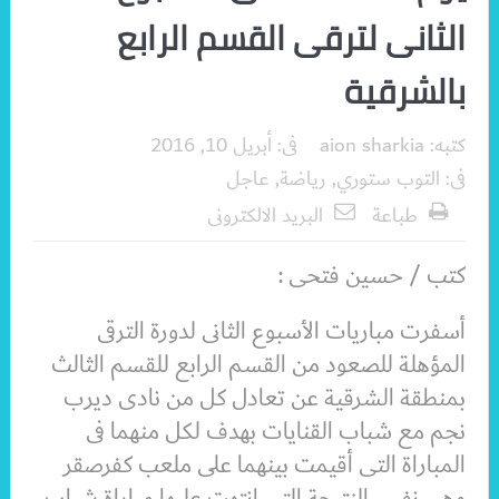
الثانى لترقى القسم الرابع
بالشرقية
كتبه:
aion sharkia
فى:
أبريل 10, 2016
فى:
التوب ستوري
,
رياضة
,
عاجل
طباعة
البريد الالكترونى
كتب / حسين فتحى :
أسفرت مباريات الأسبوع الثانى لدورة الترقى
المؤهلة للصعود من القسم الرابع للقسم الثالث
بمنطقة الشرقية عن تعادل كل من نادى ديرب
نجم مع شباب القنايات بهدف لكل منهما فى
المباراة التى أقيمت بينهما على ملعب كفرصقر
وهى نفس النتيجة التى انتهت عليها مباراة شباب