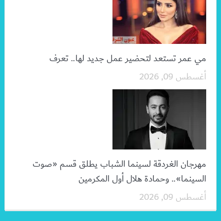
مي عمر تستعد لتحضير عمل جديد لها.. تعرف
أغسطس 09, 2026
مهرجان الغردقة لسينما الشباب يطلق قسم «صوت
السينما».. وحمادة هلال أول المكرمين
أغسطس 09, 2026