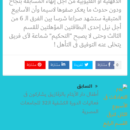
الدقهلية أو القليوبية من أجل إنهاء المسابقة بنجاح
ودون حدوث ما يعكر صفوها لاسيما وأن الأسابيع
المتبقية ستشهد صراعا شرسا بين الفرق الـ 6 من
أجل نيل إحدى البطاقتين المؤهلتين للقسم
الثالث وحتى لا يصبح “التحكيم” شماعة لأى فريق
يتخلى عنه التوفيق فى التأهل !
مشاركة
تغريدة
مشاركة
مشاركة
0
السابق
أطفال دار الأيتام بالزقازيق يشاركون فى
فعاليات الدورة الكشفية الـ32 للجامعات
المصرية