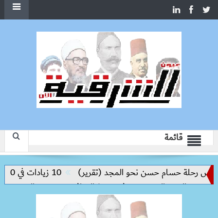
قائمة
يس رحلة حسام حسن نحو المجد (تقرير)
10 زيادات في 10 سنوات.. هل حان الوقت لرفع دعم البنزين نهائيا؟
ق والعبور الجديدة وتدفع تنفيذ المرافق
سعر الحديد والاسمنت ال