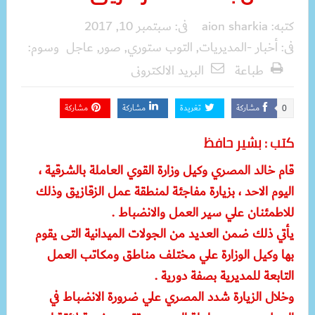
كتبه:
aion sharkia
فى:
سبتمبر 10, 2017
فى:
أخبار -المديريات
,
التوب ستوري
,
صور
,
عاجل
وسوم:
طباعة
البريد الالكترونى
مشاركة
تغريدة
مشاركة
مشاركة
0
كتب : بشير حافظ
قام خالد المصري وكيل وزارة القوي العاملة بالشرقية ،
اليوم الاحد ، بزيارة مفاجئة لمنطقة عمل الزقازيق وذلك
للاطمئنان علي سير العمل والانضباط .
يأتي ذلك ضمن العديد من الجولات الميدانية التى يقوم
بها وكيل الوزارة علي مختلف مناطق ومكاتب العمل
التابعة للمديرية بصفة دورية .
وخلال الزيارة شدد المصري علي ضرورة الانضباط في