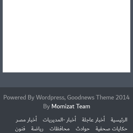
2014 Powered By Wordpress, Goodnews Theme
By
Momizat Team
الرئيسية
أخبار عاجلة
أخبار -المديريات
أخبار مصر
حكايات صحفية
حوادث
محافظات
رياضة
فنون