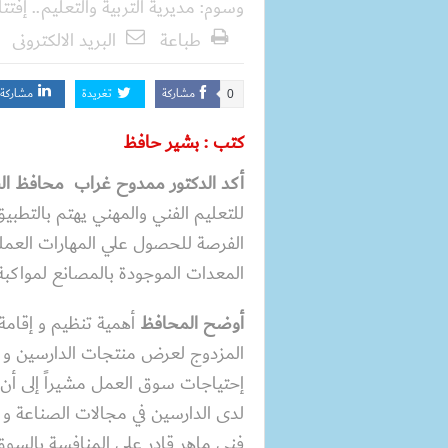
وسوم:
مديرية التربية والتعليم.. إ
طباعة
البريد الالكترونى
مشاركة
تغريدة
مشاركة
0
كتب : بشير حافظ
أكد الدكتور ممدوح غراب محافظ ال
للتعليم الفني والمهني يهتم بالتطبي
الفرصة للحصول علي المهارات العمل
المعدات الموجودة بالمصانع لمواكبة 
أوضح المحافظ
أهمية تنظيم و إقامة
المزدوج لعرض منتجات الدارسين و ل
إحتياجات سوق العمل مشيراً إلى أن م
لدى الدارسين في مجالات الصناعة و الز
فني ماهر قادر على المنافسة بالسوق ا