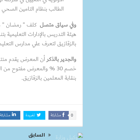
الطالب بنظام التامين الصحي 
وفي سياق متصل
كلف ” رمضان ” مدي
هيئة التدريس بالإدارات التعليمية بت
بالزقازيق لتعرف علي مدارس التعليم
والجدير بالذكر
أن المعرض يقدم منتجا
خصم 30 % والمعرض مفتوح من 
بنقابة المعلمين بالزقازيق.
مشاركة
تغريدة
مشاركة
0
السابق