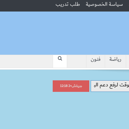
سياسة الخصوصية
طلب تدريب
رياضة
فنون
“جبروت امرأة”.. مارست الرذيلة أمام زوجه
جرينتش+2 12:18