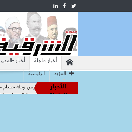
أخبار عاجلة
أخبار -المدير
المزيد
الرئيسية
الأخبار
أساطير الملاعب إلى قيادة الفراعنة.. كواليس رحلة حسام حسن نحو
العاجلة
العامة للاستثمار تستقبل “Hirdaramani” السريلانكية لبحث التوسع في السوق المصرية