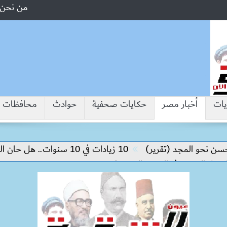
من نحن
يات
أخبار مصر
حكايات صحفية
حوادث
محافظات
 المجد (تقرير)
10 زيادات في 10 سنوات.. هل حان الوقت لرفع دعم البنزين نهائيا؟