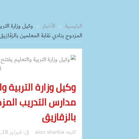
الرئيسية
الأخبار
وكيل وزارة الت
المزدوج بنادي نقابة المعلمين بالزقازيق
وكيل وزارة التربية 
مدارس التدريب المزد
بالزقازيق
كتبه:
aion sharkia
فى:
فبراير 18, 2019